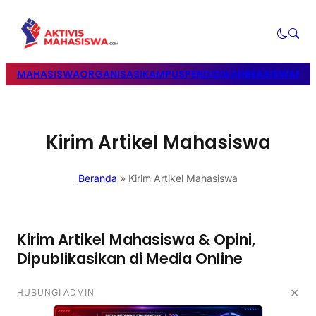
MAHASISWA
ORGANISASI
KAMPUS
PENDIDIKAN
BEASISWA
POL
Kirim Artikel Mahasiswa
Beranda
»
Kirim Artikel Mahasiswa
Kirim Artikel Mahasiswa & Opini,
Dipublikasikan di Media Online
✕
HUBUNGI ADMIN