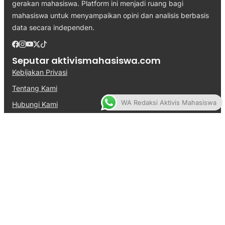
gerakan mahasiswa. Platform ini menjadi ruang bagi
mahasiswa untuk menyampaikan opini dan analisis berbasis
data secara independen.
Seputar aktivismahasiswa.com
Kebijakan Privasi
Tentang Kami
WA Redaksi Aktivis Mahasiswa
Hubungi Kami
Pedoman Media Siber
Kontak
Redaksi
Kode Etik
Kirim Artikel Mahasiswa
@Copyright aktivismahasiswa.com. All Rights Reserved