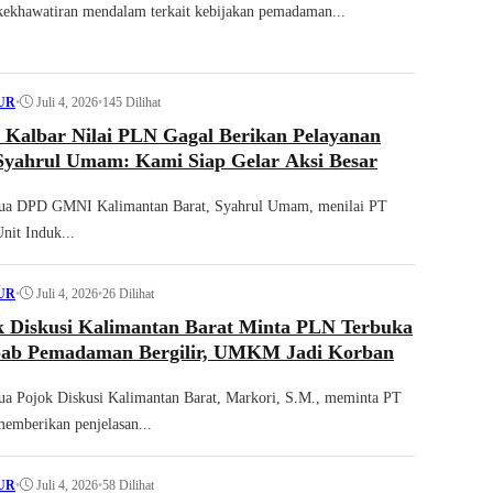
ekhawatiran mendalam terkait kebijakan pemadaman...
•
Juli 4, 2026
•
145 Dilihat
UR
albar Nilai PLN Gagal Berikan Pelayanan
Syahrul Umam: Kami Siap Gelar Aksi Besar
tua DPD GMNI Kalimantan Barat, Syahrul Umam, menilai PT
nit Induk...
•
Juli 4, 2026
•
26 Dilihat
UR
k Diskusi Kalimantan Barat Minta PLN Terbuka
bab Pemadaman Bergilir, UMKM Jadi Korban
ua Pojok Diskusi Kalimantan Barat, Markori, S.M., meminta PT
emberikan penjelasan...
•
Juli 4, 2026
•
58 Dilihat
UR