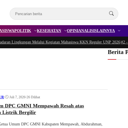
ASISWA
POLITIK
KESEHATAN
OPINI
ANALISIS
LAINNYA
n Lingkungan Melalui Kegiatan Mahasiswa KKN Reguler UNP 2026
|
#2 -
Peduli
Berita 
•
Juli 7, 2026
•
26 Dilihat
UR
m DPC GMNI Mempawah Resah atas
istrik Bergilir
etua Umum DPC GMNI Kabupaten Mempawah, Abdurahman,