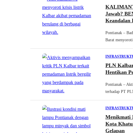
KALIMANTA
Jawab? BEM
Keandalan L
Pontianak – Ba
Barat menyoroti
INFRASTRUKT
PLN Kalbar
Hentikan P
Pontianak – Akti
terhadap PT PLN
INFRASTRUKT
Menikmati 
Kota Khatul
Gelapan