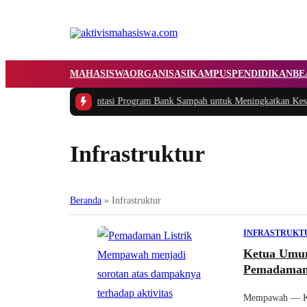
MAHASISWA
ORGANISASI
KAMPUS
PENDIDIKAN
BE
kasi dan Implementasi Program Bank Sampah untuk Meningkatkan Kesadara
Infrastruktur
Beranda
»
Infrastruktur
INFRASTRUKT
Ketua Umu
Pemadaman L
Mempawah — K