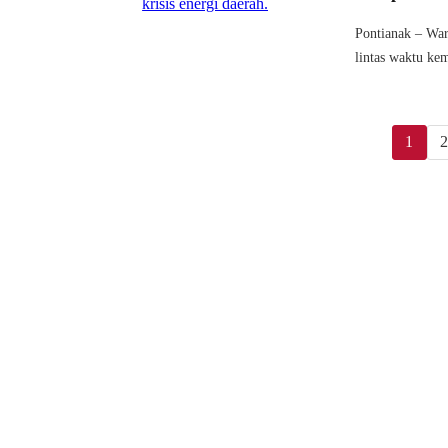
Pontianak – War
lintas waktu kem
1