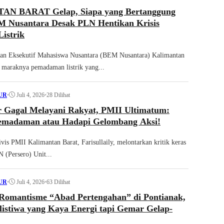
N BARAT Gelap, Siapa yang Bertanggung
 Nusantara Desak PLN Hentikan Krisis
istrik
dan Eksekutif Mahasiswa Nusantara (BEM Nusantara) Kalimantan
 maraknya pemadaman listrik yang...
•
Juli 4, 2026
•
28 Dilihat
UR
 Gagal Melayani Rakyat, PMII Ultimatum:
emadaman atau Hadapi Gelombang Aksi!
vis PMII Kalimantan Barat, Farisullaily, melontarkan kritik keras
 (Persero) Unit...
•
Juli 4, 2026
•
63 Dilihat
UR
Romantisme “Abad Pertengahan” di Pontianak,
istiwa yang Kaya Energi tapi Gemar Gelap-