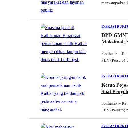
menyampaikan k
INFRASTRUKT
DPD GMNI K
Maksimal, 
Pontianak – Ke
PLN (Persero) U
INFRASTRUKT
Ketua Pojo
Soal Penye
Pontianak – Ket
PLN (Persero) m
INFRASTRUKT