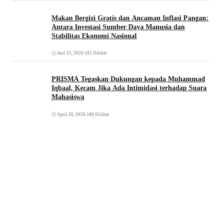
Makan Bergizi Gratis dan Ancaman Inflasi Pangan:
Antara Investasi Sumber Daya Manusia dan
Stabilitas Ekonomi Nasional
Juni 15, 2026
•
181 Dilihat
PRISMA Tegaskan Dukungan kepada Muhammad
Iqbaal, Kecam Jika Ada Intimidasi terhadap Suara
Mahasiswa
April 28, 2026
•
180 Dilihat