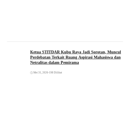
Ketua STITDAR Kubu Raya Jadi Sorotan, Muncul
Perdebatan Terkait Ruang Aspirasi Mahasiswa dan
Netralitas dalam Pemirama
Mei 31, 2026
•
198 Dilihat