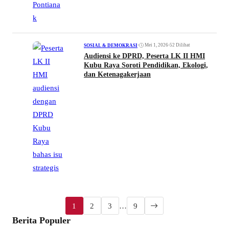
•
Mei 1, 2026
•
52 Dilihat
SOSIAL & DEMOKRASI
Audiensi ke DPRD, Peserta LK II HMI
Kubu Raya Soroti Pendidikan, Ekologi,
dan Ketenagakerjaan
1
2
3
…
9
Berita Populer