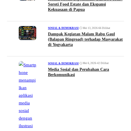
Soroti Food Estate dan Ekspansi
Kekuasaan di Papua
•
Mei 13, 2026
•
66 Dilihat
SOSIAL & DEMOKRASI
Dampak Kegiatan Malam Rabu Gaul
(Balapan Ringroad) terhadap Masyarakat
di Yogyakarta
•
Mei 6, 2026
•
42 Dilihat
SOSIAL & DEMOKRASI
Media Sosial dan Perubahan Cara
Berkomunikasi