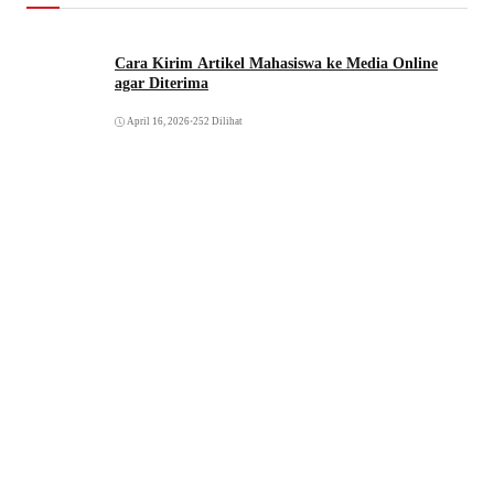
Cara Kirim Artikel Mahasiswa ke Media Online
agar Diterima
April 16, 2026
•
252 Dilihat