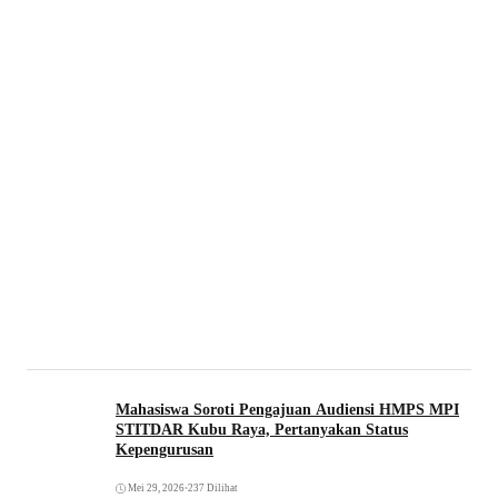
Mahasiswa Soroti Pengajuan Audiensi HMPS MPI
STITDAR Kubu Raya, Pertanyakan Status
Kepengurusan
Mei 29, 2026
•
237 Dilihat