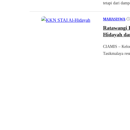
tetapi dari damp
•
MAHASISWA
Ratawangi 
Hidayah da
CIAMIS – Kelom
Tasikmalaya res