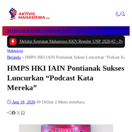
MAHASISWA
ORGANISASI
KAMPUS
PENDIDIKAN
BEASISWA
POL
alui Kegiatan Mahasiswa KKN Reguler UNP 2026
|
#2 -
Peduli Generasi Sehat,
Mahasiswa
Beranda
»
HMPS HKI IAIN Pontianak Sukses Luncurkan “Podcast Kata 
HMPS HKI IAIN Pontianak Sukses
Luncurkan “Podcast Kata
Mereka”
Juni 18, 2026
•
49
Dilihat
•
2 Menit membaca
Facebook
Twitter
WhatsApp