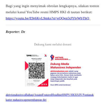
Bagi yang ingin menyimak obrolan lengkapnya, silakan tonton
melalui kanal YouTube resmi HMPS HKI di tautan berikut:
https://youtu.be/E9r6KvL9mks?si=eQQen5tJYbjWbThQ
Reporter: Dz
Dukung kami melalui donasi:
aktivismahasiswa
Baihaqi Isnaini
Featured
Headline
HMPS HKI
IAIN Pontianak
karier mahasiswa
pengembangan diri