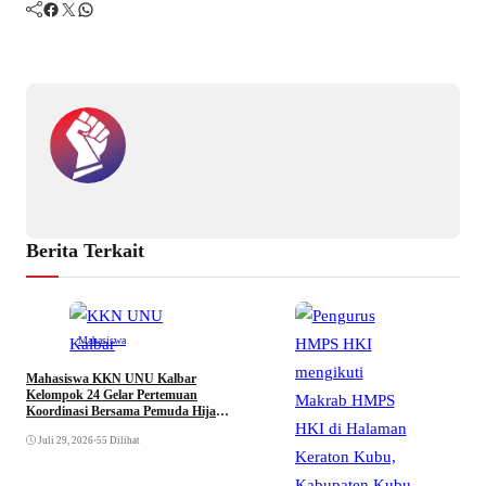
Facebook
Twitter
WhatsApp
Berita Terkait
Mahasiswa
Mahasiswa KKN UNU Kalbar
Kelompok 24 Gelar Pertemuan
Koordinasi Bersama Pemuda Hijau
Desa Durian
Juli 29, 2026
•
55 Dilihat