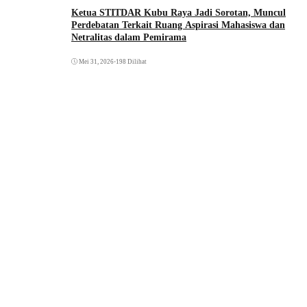
Ketua STITDAR Kubu Raya Jadi Sorotan, Muncul
Perdebatan Terkait Ruang Aspirasi Mahasiswa dan
Netralitas dalam Pemirama
Mei 31, 2026
•
198 Dilihat