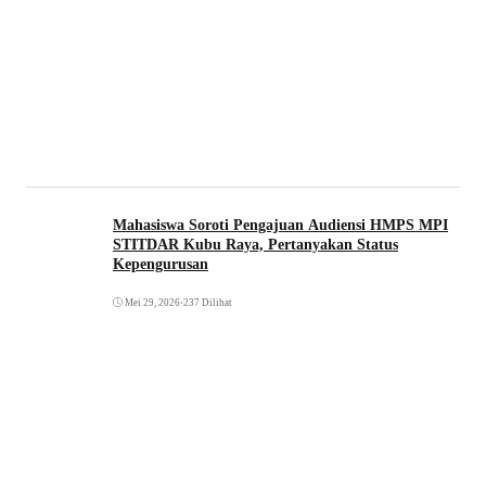
Mahasiswa Soroti Pengajuan Audiensi HMPS MPI
STITDAR Kubu Raya, Pertanyakan Status
Kepengurusan
Mei 29, 2026
•
237 Dilihat