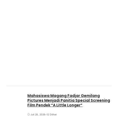
Mahasiswa Magang Fadjar Gemilang
Pictures Menjadi Panitia Special Screening
Film Pendek “A Little Longer”
Juli 28, 2026
•
12 Dilihat