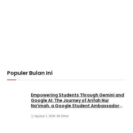
Populer Bulan Ini
Empowering Students Through Gemini and
Google AI: The Journey of Arifah Nur
Na’imah, a Google Student Ambassador
and Management Student at Universitas
Pignatelli Triputra
Agustus 1, 2026
•
59 Dilihat