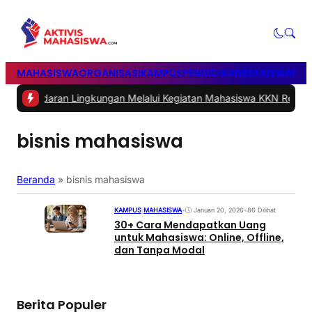
MAHASISWA
ORGANISASI
KAMPUS
PENDIDIKAN
BEASISWA
POL
aran Lingkungan Melalui Kegiatan Mahasiswa KKN Reguler UNP 20
bisnis mahasiswa
Beranda
»
bisnis mahasiswa
KAMPUS
|
MAHASISWA
•
Januari 20, 2026
•
86 Dilihat
30+ Cara Mendapatkan Uang
untuk Mahasiswa: Online, Offline,
dan Tanpa Modal
Berita Populer