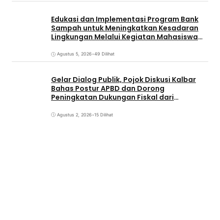
Edukasi dan Implementasi Program Bank
Sampah untuk Meningkatkan Kesadaran
Lingkungan Melalui Kegiatan Mahasiswa
KKN Reguler UNP 2026
Agustus 5, 2026
•
49 Dilihat
Gelar Dialog Publik, Pojok Diskusi Kalbar
Bahas Postur APBD dan Dorong
Peningkatan Dukungan Fiskal dari
Pemerintah Pusat
Agustus 2, 2026
•
15 Dilihat