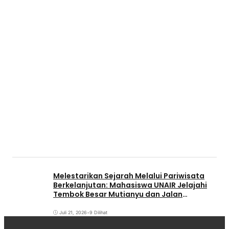
Melestarikan Sejarah Melalui Pariwisata
Berkelanjutan: Mahasiswa UNAIR Jelajahi
Tembok Besar Mutianyu dan Jalan
Qianmen
Juli 21, 2026
•
9 Dilihat