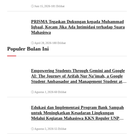
Juni 15, 2026
•
181 Dilihat
PRISMA Tegaskan Dukungan kepada Muhammad
Iqbaal, Kecam Jika Ada Intimidasi terhadap Suara
Mahasiswa
April 28, 2026
•
180 Dilihat
Populer Bulan Ini
Empowering Students Through Gemini and Google
AI: The Journey of Arifah Nur Na’imah, a Google
Student Ambassador and Management Student at
Universitas Pignatelli Triputra
Agustus 1, 2026
•
60 Dilihat
Edukasi dan Implementasi Program Bank Sampah
untuk Meningkatkan Kesadaran Lingkungan
Melalui Kegiatan Mahasiswa KKN Reguler UNP
2026
Agustus 5, 2026
•
55 Dilihat