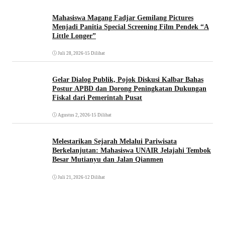
Mahasiswa Magang Fadjar Gemilang Pictures
Menjadi Panitia Special Screening Film Pendek “A
Little Longer”
Juli 28, 2026
•
15 Dilihat
Gelar Dialog Publik, Pojok Diskusi Kalbar Bahas
Postur APBD dan Dorong Peningkatan Dukungan
Fiskal dari Pemerintah Pusat
Agustus 2, 2026
•
15 Dilihat
Melestarikan Sejarah Melalui Pariwisata
Berkelanjutan: Mahasiswa UNAIR Jelajahi Tembok
Besar Mutianyu dan Jalan Qianmen
Juli 21, 2026
•
12 Dilihat