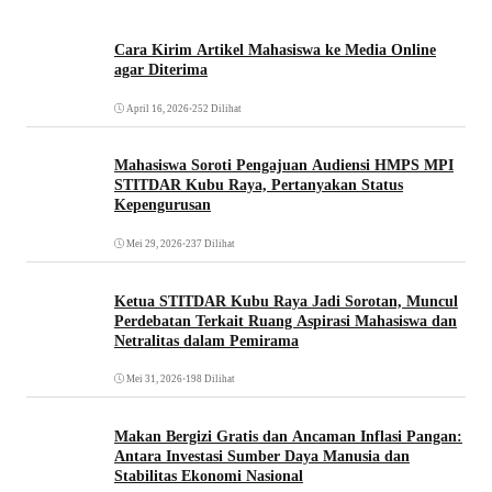
Cara Kirim Artikel Mahasiswa ke Media Online
agar Diterima
April 16, 2026
•
252 Dilihat
Mahasiswa Soroti Pengajuan Audiensi HMPS MPI
STITDAR Kubu Raya, Pertanyakan Status
Kepengurusan
Mei 29, 2026
•
237 Dilihat
Ketua STITDAR Kubu Raya Jadi Sorotan, Muncul
Perdebatan Terkait Ruang Aspirasi Mahasiswa dan
Netralitas dalam Pemirama
Mei 31, 2026
•
198 Dilihat
Makan Bergizi Gratis dan Ancaman Inflasi Pangan:
Antara Investasi Sumber Daya Manusia dan
Stabilitas Ekonomi Nasional