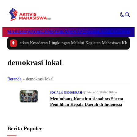
MAHASISWA
ORGANISASI
KAMPUS
PENDIDIKAN
BEASISWA
POL
eningkatkan Kesadaran Lingkungan Melalui Kegiatan Mahasiswa KKN Regule
demokrasi lokal
Beranda
»
demokrasi lokal
•
Februari 5, 2026
•
9 Dilihat
SOSIAL & DEMOKRASI
Menimbang Konstitutisionalitas Sistem
Pemilihan Kepala Daerah di Indonesia
Berita Populer