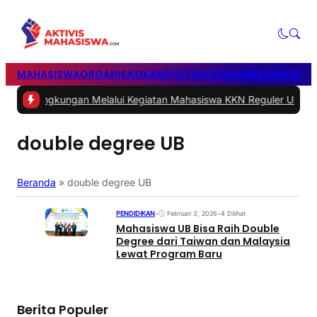
MAHASISWA
ORGANISASI
KAMPUS
PENDIDIKAN
BEASISWA
POL
kungan Melalui Kegiatan Mahasiswa KKN Reguler UNP 2026
|
#2 -
Pe
double degree UB
Beranda
»
double degree UB
PENDIDIKAN
•
Februari 3, 2026
•
4 Dilihat
Mahasiswa UB Bisa Raih Double
Degree dari Taiwan dan Malaysia
Lewat Program Baru
Berita Populer