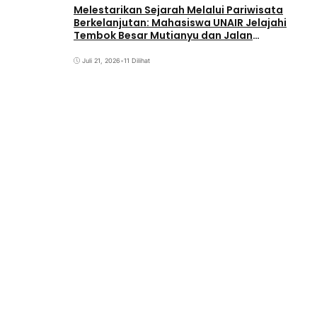
Melestarikan Sejarah Melalui Pariwisata
Berkelanjutan: Mahasiswa UNAIR Jelajahi
Tembok Besar Mutianyu dan Jalan
Qianmen
Juli 21, 2026
•
11 Dilihat