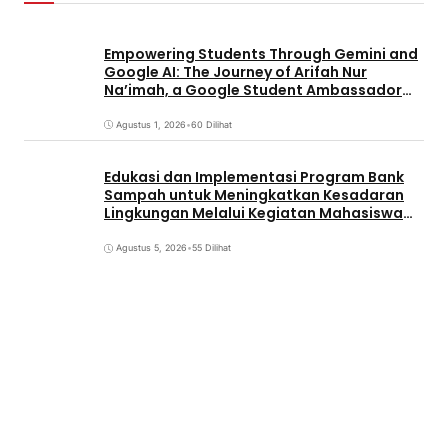
Empowering Students Through Gemini and
Google AI: The Journey of Arifah Nur
Na’imah, a Google Student Ambassador
and Management Student at Universitas
Pignatelli Triputra
Agustus 1, 2026
•
60 Dilihat
Edukasi dan Implementasi Program Bank
Sampah untuk Meningkatkan Kesadaran
Lingkungan Melalui Kegiatan Mahasiswa
KKN Reguler UNP 2026
Agustus 5, 2026
•
55 Dilihat