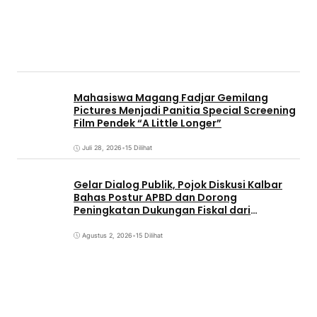
Mahasiswa Magang Fadjar Gemilang
Pictures Menjadi Panitia Special Screening
Film Pendek “A Little Longer”
Juli 28, 2026
•
15 Dilihat
Gelar Dialog Publik, Pojok Diskusi Kalbar
Bahas Postur APBD dan Dorong
Peningkatan Dukungan Fiskal dari
Pemerintah Pusat
Agustus 2, 2026
•
15 Dilihat