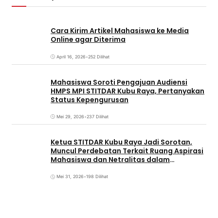
Cara Kirim Artikel Mahasiswa ke Media
Online agar Diterima
April 16, 2026
•
252 Dilihat
Mahasiswa Soroti Pengajuan Audiensi
HMPS MPI STITDAR Kubu Raya, Pertanyakan
Status Kepengurusan
Mei 29, 2026
•
237 Dilihat
Ketua STITDAR Kubu Raya Jadi Sorotan,
Muncul Perdebatan Terkait Ruang Aspirasi
Mahasiswa dan Netralitas dalam
Pemirama
Mei 31, 2026
•
198 Dilihat