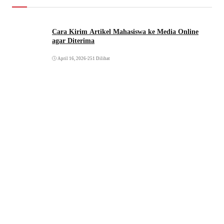
Cara Kirim Artikel Mahasiswa ke Media Online
agar Diterima
April 16, 2026
•
251 Dilihat