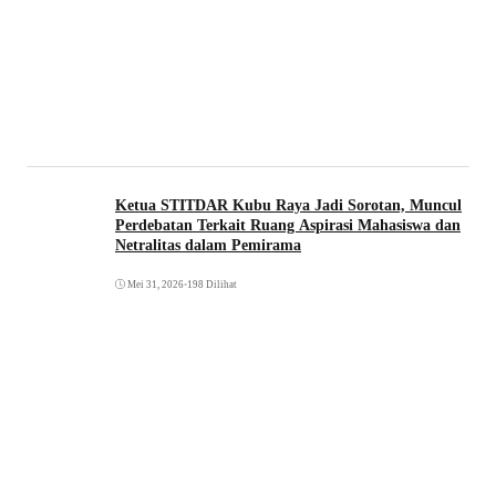
Ketua STITDAR Kubu Raya Jadi Sorotan, Muncul
Perdebatan Terkait Ruang Aspirasi Mahasiswa dan
Netralitas dalam Pemirama
Mei 31, 2026
•
198 Dilihat