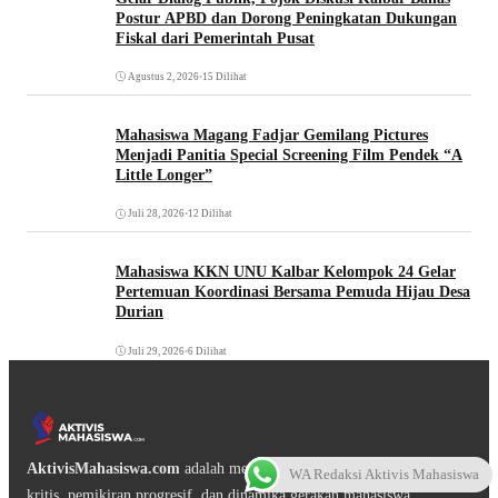
Postur APBD dan Dorong Peningkatan Dukungan
Fiskal dari Pemerintah Pusat
Agustus 2, 2026
•
15 Dilihat
Mahasiswa Magang Fadjar Gemilang Pictures
Menjadi Panitia Special Screening Film Pendek “A
Little Longer”
Juli 28, 2026
•
12 Dilihat
Mahasiswa KKN UNU Kalbar Kelompok 24 Gelar
Pertemuan Koordinasi Bersama Pemuda Hijau Desa
Durian
Juli 29, 2026
•
6 Dilihat
AktivisMahasiswa.com
adalah media digital yang mengangkat isu
WA Redaksi Aktivis Mahasiswa
kritis, pemikiran progresif, dan dinamika gerakan mahasiswa.