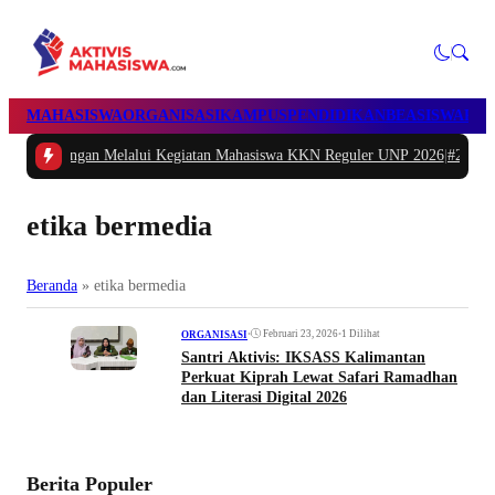
MAHASISWA
ORGANISASI
KAMPUS
PENDIDIKAN
BEASISWA
POL
an Melalui Kegiatan Mahasiswa KKN Reguler UNP 2026
|
#2 -
Peduli Generasi
etika bermedia
Beranda
»
etika bermedia
•
Februari 23, 2026
•
1 Dilihat
ORGANISASI
Santri Aktivis: IKSASS Kalimantan
Perkuat Kiprah Lewat Safari Ramadhan
dan Literasi Digital 2026
Berita Populer