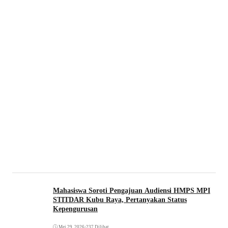
Mahasiswa Soroti Pengajuan Audiensi HMPS MPI
STITDAR Kubu Raya, Pertanyakan Status
Kepengurusan
Mei 29, 2026
•
237 Dilihat