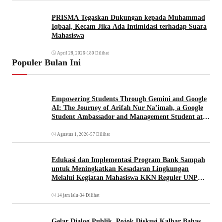
PRISMA Tegaskan Dukungan kepada Muhammad
Iqbaal, Kecam Jika Ada Intimidasi terhadap Suara
Mahasiswa
April 28, 2026
•
180 Dilihat
Populer Bulan Ini
Empowering Students Through Gemini and Google
AI: The Journey of Arifah Nur Na’imah, a Google
Student Ambassador and Management Student at
Universitas Pignatelli Triputra
Agustus 1, 2026
•
57 Dilihat
Edukasi dan Implementasi Program Bank Sampah
untuk Meningkatkan Kesadaran Lingkungan
Melalui Kegiatan Mahasiswa KKN Reguler UNP
2026
14 jam lalu
•
34 Dilihat
Gelar Dialog Publik, Pojok Diskusi Kalbar Bahas