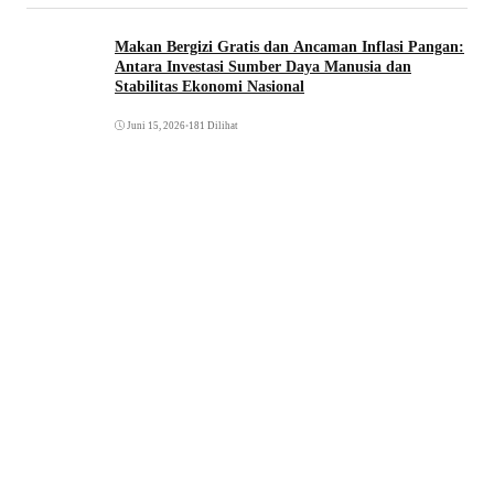
Makan Bergizi Gratis dan Ancaman Inflasi Pangan:
Antara Investasi Sumber Daya Manusia dan
Stabilitas Ekonomi Nasional
Juni 15, 2026
•
181 Dilihat