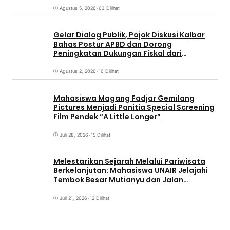
Agustus 5, 2026
•
63 Dilihat
Gelar Dialog Publik, Pojok Diskusi Kalbar
Bahas Postur APBD dan Dorong
Peningkatan Dukungan Fiskal dari
Pemerintah Pusat
Agustus 2, 2026
•
16 Dilihat
Mahasiswa Magang Fadjar Gemilang
Pictures Menjadi Panitia Special Screening
Film Pendek “A Little Longer”
Juli 28, 2026
•
15 Dilihat
Melestarikan Sejarah Melalui Pariwisata
Berkelanjutan: Mahasiswa UNAIR Jelajahi
Tembok Besar Mutianyu dan Jalan
Qianmen
Juli 21, 2026
•
12 Dilihat