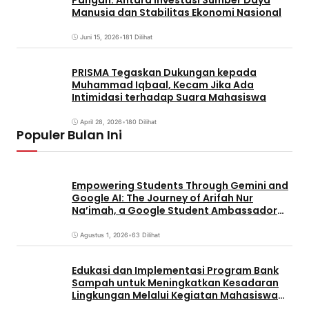
Pangan: Antara Investasi Sumber Daya
Manusia dan Stabilitas Ekonomi Nasional
Juni 15, 2026
•
181 Dilihat
PRISMA Tegaskan Dukungan kepada
Muhammad Iqbaal, Kecam Jika Ada
Intimidasi terhadap Suara Mahasiswa
April 28, 2026
•
180 Dilihat
Populer Bulan Ini
Empowering Students Through Gemini and
Google AI: The Journey of Arifah Nur
Na’imah, a Google Student Ambassador
and Management Student at Universitas
Pignatelli Triputra
Agustus 1, 2026
•
63 Dilihat
Edukasi dan Implementasi Program Bank
Sampah untuk Meningkatkan Kesadaran
Lingkungan Melalui Kegiatan Mahasiswa
KKN Reguler UNP 2026