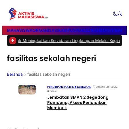
MAHASISWA
ORGANISASI
KAMPUS
PENDIDIKAN
BEASISWA
POL
ah untuk Meningkatkan Kesadaran Lingkungan Melalui Kegiatan M
fasilitas sekolah negeri
Beranda
»
fasilitas sekolah negeri
PENDIDIKAN
|
POLITIK & KEBIJAKAN
•
Januari 20, 2026
•
6 Dilihat
Jembatan SMAN 2 Segedong
Rampung, Akses Pendidikan
Membaik