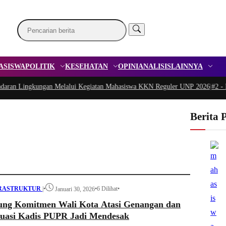
ASISWA
POLITIK
KESEHATAN
OPINI
ANALISIS
LAINNYA
 Lingkungan Melalui Kegiatan Mahasiswa KKN Reguler UNP 2026
|
#2 -
Peduli 
Berita 
RASTRUKTUR
|
•
•
6 Dilihat
•
Januari 30, 2026
g Komitmen Wali Kota Atasi Genangan dan
aluasi Kadis PUPR Jadi Mendesak