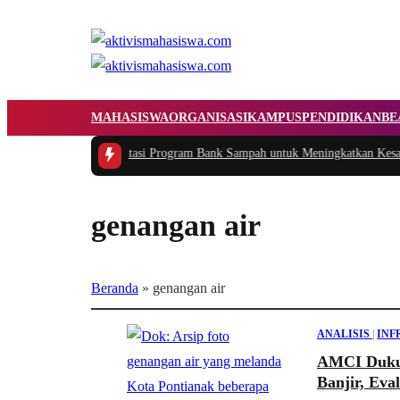
MAHASISWA
ORGANISASI
KAMPUS
PENDIDIKAN
BE
asi dan Implementasi Program Bank Sampah untuk Meningkatkan Kesadaran
genangan air
Beranda
»
genangan air
ANALISIS
|
INF
AMCI Dukun
Banjir, Ev