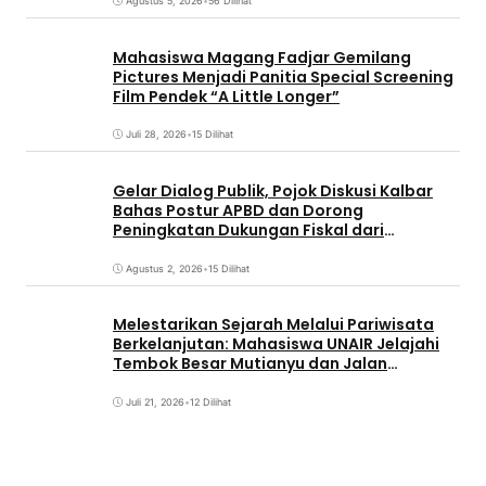
Agustus 5, 2026
•
56 Dilihat
Mahasiswa Magang Fadjar Gemilang
Pictures Menjadi Panitia Special Screening
Film Pendek “A Little Longer”
Juli 28, 2026
•
15 Dilihat
Gelar Dialog Publik, Pojok Diskusi Kalbar
Bahas Postur APBD dan Dorong
Peningkatan Dukungan Fiskal dari
Pemerintah Pusat
Agustus 2, 2026
•
15 Dilihat
Melestarikan Sejarah Melalui Pariwisata
Berkelanjutan: Mahasiswa UNAIR Jelajahi
Tembok Besar Mutianyu dan Jalan
Qianmen
Juli 21, 2026
•
12 Dilihat