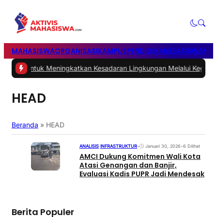
MAHASISWA
ORGANISASI
KAMPUS
PENDIDIKAN
BEASISWA
POL
ampah untuk Meningkatkan Kesadaran Lingkungan Melalui Kegiata
HEAD
Beranda
»
HEAD
ANALISIS
|
INFRASTRUKTUR
•
Januari 30, 2026
•
6 Dilihat
AMCI Dukung Komitmen Wali Kota
Atasi Genangan dan Banjir,
Evaluasi Kadis PUPR Jadi Mendesak
Berita Populer