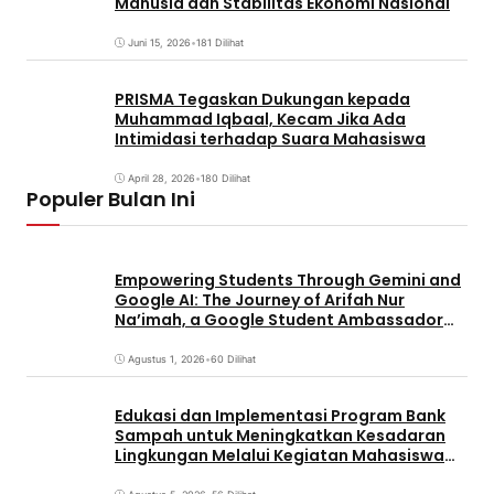
Manusia dan Stabilitas Ekonomi Nasional
Juni 15, 2026
•
181 Dilihat
PRISMA Tegaskan Dukungan kepada
Muhammad Iqbaal, Kecam Jika Ada
Intimidasi terhadap Suara Mahasiswa
April 28, 2026
•
180 Dilihat
Populer Bulan Ini
Empowering Students Through Gemini and
Google AI: The Journey of Arifah Nur
Na’imah, a Google Student Ambassador
and Management Student at Universitas
Pignatelli Triputra
Agustus 1, 2026
•
60 Dilihat
Edukasi dan Implementasi Program Bank
Sampah untuk Meningkatkan Kesadaran
Lingkungan Melalui Kegiatan Mahasiswa
KKN Reguler UNP 2026