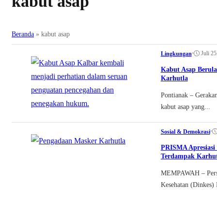
kabut asap
Beranda
»
kabut asap
•
Juli 2
Lingkungan
Kabut Asap Berula
Karhutla
Pontianak – Geraka
kabut asap yang...
•
Sosial & Demokrasi
PRISMA Apresiasi 
Terdampak Karhut
MEMPAWAH – Persat
Kesehatan (Dinkes) 