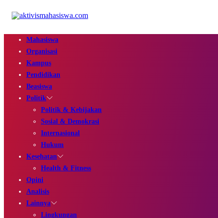
Mahasiswa
Organisasi
Kampus
Pendidikan
Beasiswa
Politik
Politik & Kebijakan
Sosial & Demokrasi
Internasional
Hukum
Kesehatan
Health & Fitness
Opini
Analisis
Lainnya
Lingkungan