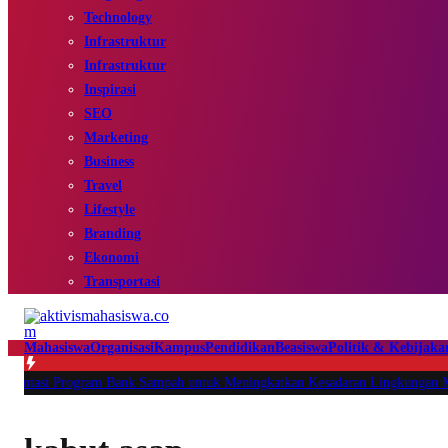
Technology
Infrastruktur
Infrastruktur
Inspirasi
SEO
Marketing
Business
Travel
Lifestyle
Branding
Ekonomi
Transportasi
Mahasiswa
Organisasi
Kampus
Pendidikan
Beasiswa
Politik & Kebijaka
i Program Bank Sampah untuk Meningkatkan Kesadaran Lingkungan Melalui