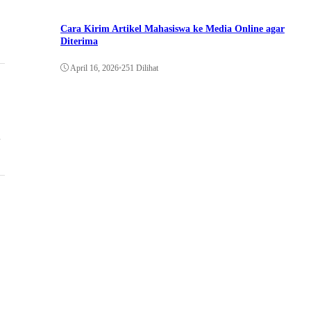
Cara Kirim Artikel Mahasiswa ke Media Online agar
Diterima
April 16, 2026
•
251 Dilihat
i