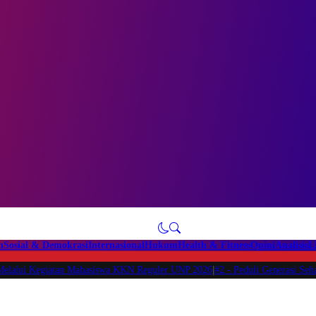
n
Sosial & Demokrasi
Internasional
Hukum
Health & Fitness
Opini
Analisis
L
 Kegiatan Mahasiswa KKN Reguler UNP 2026
|
#2 -
Peduli Generasi Sehat, Maha