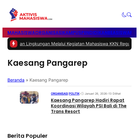
MAHASISWA
ORGANISASI
KAMPUS
PENDIDIKAN
BEASISWA
POL
 Lingkungan Melalui Kegiatan Mahasiswa KKN Reguler UNP 2026
|
#2
Kaesang Pangarep
Beranda
»
Kaesang Pangarep
ORGANISASI
|
POLITIK
•
Januari 26, 2026
•
13 Dilihat
Kaesang Pangarep Hadiri Rapat
Koordinasi Wilayah PSI Bali di The
Trans Resort
Berita Populer