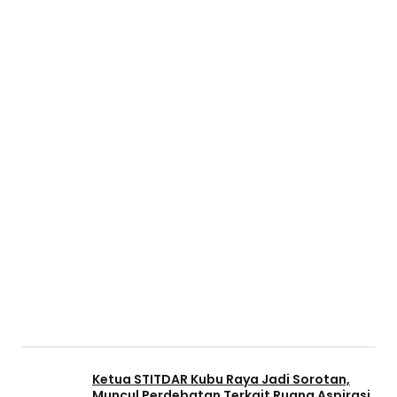
Ketua STITDAR Kubu Raya Jadi Sorotan,
Muncul Perdebatan Terkait Ruang Aspirasi