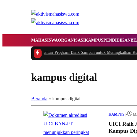
MAHASISWA
ORGANISASI
KAMPUS
PENDIDIKAN
BE
ukasi dan Implementasi Program Bank Sampah untuk Meningkatkan Kesadar
kampus digital
Beranda
»
kampus digital
KAMPUS
|
•
Ma
UICI Raih 
Kampus Digi