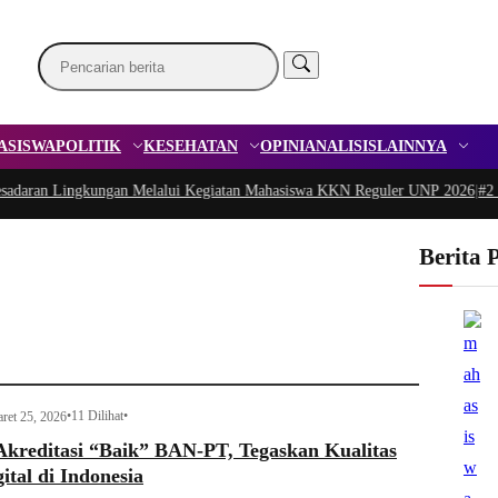
ASISWA
POLITIK
KESEHATAN
OPINI
ANALISIS
LAINNYA
an Lingkungan Melalui Kegiatan Mahasiswa KKN Reguler UNP 2026
|
#2 -
Pedul
Berita 
•
11 Dilihat
•
ret 25, 2026
Akreditasi “Baik” BAN-PT, Tegaskan Kualitas
tal di Indonesia