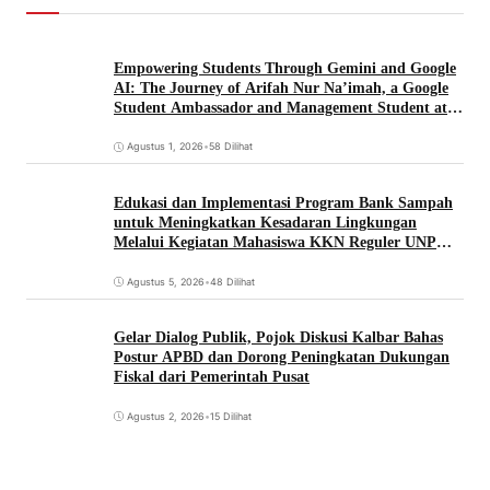
Empowering Students Through Gemini and Google
AI: The Journey of Arifah Nur Na’imah, a Google
Student Ambassador and Management Student at
Universitas Pignatelli Triputra
Agustus 1, 2026
•
58 Dilihat
Edukasi dan Implementasi Program Bank Sampah
untuk Meningkatkan Kesadaran Lingkungan
Melalui Kegiatan Mahasiswa KKN Reguler UNP
2026
Agustus 5, 2026
•
48 Dilihat
Gelar Dialog Publik, Pojok Diskusi Kalbar Bahas
Postur APBD dan Dorong Peningkatan Dukungan
Fiskal dari Pemerintah Pusat
Agustus 2, 2026
•
15 Dilihat