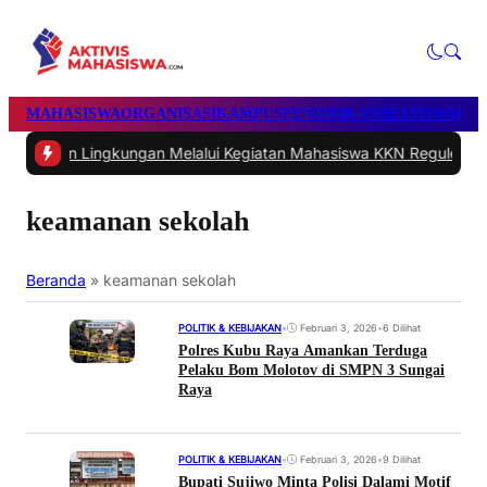
MAHASISWA
ORGANISASI
KAMPUS
PENDIDIKAN
BEASISWA
POL
ingkungan Melalui Kegiatan Mahasiswa KKN Reguler UNP 2026
|
#2 
keamanan sekolah
Beranda
»
keamanan sekolah
POLITIK & KEBIJAKAN
•
Februari 3, 2026
•
6 Dilihat
Polres Kubu Raya Amankan Terduga
Pelaku Bom Molotov di SMPN 3 Sungai
Raya
POLITIK & KEBIJAKAN
•
Februari 3, 2026
•
9 Dilihat
Bupati Sujiwo Minta Polisi Dalami Motif