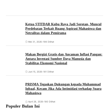
Ketua STITDAR Kubu Raya Jadi Sorotan, Muncul
Perdebatan Terkait Ruang Aspirasi Mahasiswa dan
Netralitas dalam Pemirama
Mei 31, 2026
•
198 Dilihat
Makan Bergizi Gratis dan Ancaman Inflasi Pangan:
Antara Investasi Sumber Daya Manusia dan
Stabilitas Ekonomi Nasional
Juni 15, 2026
•
181 Dilihat
PRISMA Tegaskan Dukungan kepada Muhammad
Iqbaal, Kecam Jika Ada Intimidasi terhadap Suara
Mahasiswa
April 28, 2026
•
180 Dilihat
Populer Bulan Ini