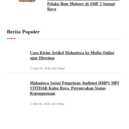
Pelaku Bom Molotov di SMP 3 Sungai
Raya
Berita Populer
Cara Kirim Artikel Mahasiswa ke Media Online
agar Diterima
April 16, 2026
•
252 Dilihat
Mahasiswa Soroti Pengajuan Audiensi HMPS MPI
STITDAR Kubu Raya, Pertanyakan Status
Kepengurusan
Mei 29, 2026
•
237 Dilihat