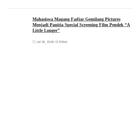
Mahasiswa Magang Fadjar Gemilang Pictures
Menjadi Panitia Special Screening Film Pendek “A
Little Longer”
Juli 28, 2026
•
12 Dilihat