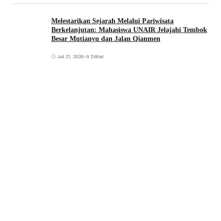
Melestarikan Sejarah Melalui Pariwisata
Berkelanjutan: Mahasiswa UNAIR Jelajahi Tembok
Besar Mutianyu dan Jalan Qianmen
Juli 21, 2026
•
9 Dilihat