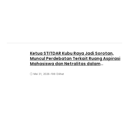
Ketua STITDAR Kubu Raya Jadi Sorotan,
Muncul Perdebatan Terkait Ruang Aspirasi
Mahasiswa dan Netralitas dalam
Pemirama
Mei 31, 2026
•
198 Dilihat