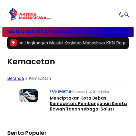
MAHASISWA
ORGANISASI
KAMPUS
PENDIDIKAN
BEASISWA
POL
an Lingkungan Melalui Kegiatan Mahasiswa KKN Reguler UNP 2026
Kemacetan
Beranda
»
Kemacetan
TRANSPORTASI
•
Januari 5, 2025
•
10 Dilihat
Menciptakan Kota Bebas
Kemacetan: Pembangunan Kereta
Bawah Tanah sebagai Solusi
Berita Populer