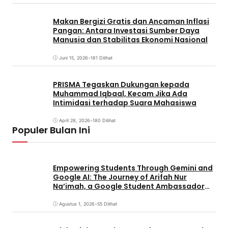
Makan Bergizi Gratis dan Ancaman Inflasi
Pangan: Antara Investasi Sumber Daya
Manusia dan Stabilitas Ekonomi Nasional
Juni 15, 2026
•
181 Dilihat
PRISMA Tegaskan Dukungan kepada
Muhammad Iqbaal, Kecam Jika Ada
Intimidasi terhadap Suara Mahasiswa
April 28, 2026
•
180 Dilihat
Populer Bulan Ini
Empowering Students Through Gemini and
Google AI: The Journey of Arifah Nur
Na’imah, a Google Student Ambassador
and Management Student at Universitas
Pignatelli Triputra
Agustus 1, 2026
•
55 Dilihat