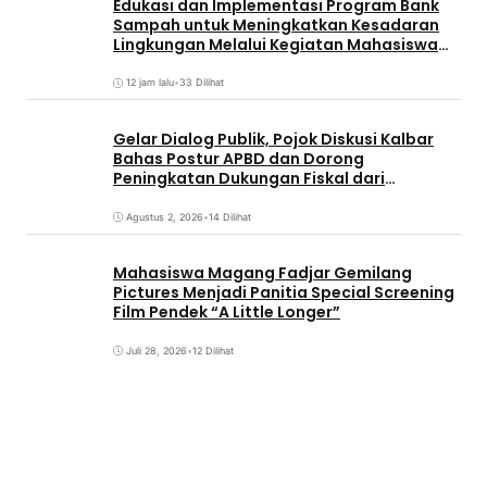
Edukasi dan Implementasi Program Bank
Sampah untuk Meningkatkan Kesadaran
Lingkungan Melalui Kegiatan Mahasiswa
KKN Reguler UNP 2026
12 jam lalu
•
33 Dilihat
Gelar Dialog Publik, Pojok Diskusi Kalbar
Bahas Postur APBD dan Dorong
Peningkatan Dukungan Fiskal dari
Pemerintah Pusat
Agustus 2, 2026
•
14 Dilihat
Mahasiswa Magang Fadjar Gemilang
Pictures Menjadi Panitia Special Screening
Film Pendek “A Little Longer”
Juli 28, 2026
•
12 Dilihat