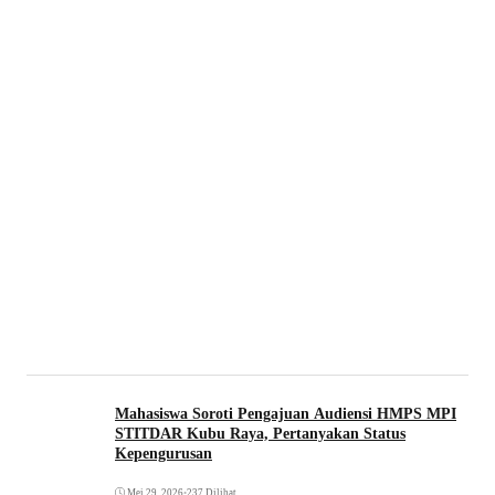
Mahasiswa Soroti Pengajuan Audiensi HMPS MPI
STITDAR Kubu Raya, Pertanyakan Status
Kepengurusan
Mei 29, 2026
•
237 Dilihat