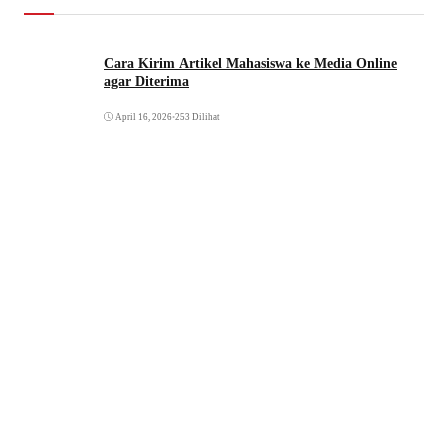
Cara Kirim Artikel Mahasiswa ke Media Online
agar Diterima
April 16, 2026
•
253 Dilihat