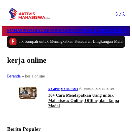
MAHASISWA
ORGANISASI
KAMPUS
PENDIDIKAN
BEASISWA
POL
am Bank Sampah untuk Meningkatkan Kesadaran Lingkungan Melalui Kegiata
kerja online
Beranda
»
kerja online
•
Januari 20, 2026
•
89 Dilihat
KAMPUS
|
MAHASISWA
30+ Cara Mendapatkan Uang untuk
Mahasiswa: Online, Offline, dan Tanpa
Modal
Berita Populer