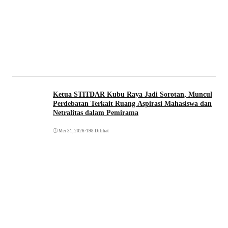
Ketua STITDAR Kubu Raya Jadi Sorotan, Muncul
Perdebatan Terkait Ruang Aspirasi Mahasiswa dan
Netralitas dalam Pemirama
Mei 31, 2026
•
198 Dilihat