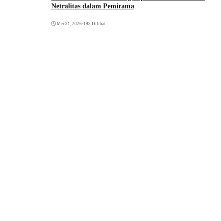
Netralitas dalam Pemirama
Mei 31, 2026
•
198 Dilihat