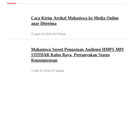
Cara Kirim Artikel Mahasiswa ke Media Online
agar Diterima
April 16, 2026
•
252 Dilihat
Mahasiswa Soroti Pengajuan Audiensi HMPS MPI
STITDAR Kubu Raya, Pertanyakan Status
Kepengurusan
Mei 29, 2026
•
237 Dilihat