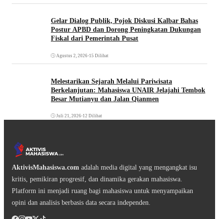
Gelar Dialog Publik, Pojok Diskusi Kalbar Bahas
Postur APBD dan Dorong Peningkatan Dukungan
Fiskal dari Pemerintah Pusat
Agustus 2, 2026
•
15 Dilihat
Melestarikan Sejarah Melalui Pariwisata
Berkelanjutan: Mahasiswa UNAIR Jelajahi Tembok
Besar Mutianyu dan Jalan Qianmen
Juli 21, 2026
•
12 Dilihat
AktivisMahasiswa.com
adalah media digital yang mengangkat isu
kritis, pemikiran progresif, dan dinamika gerakan mahasiswa.
Platform ini menjadi ruang bagi mahasiswa untuk menyampaikan
opini dan analisis berbasis data secara independen.