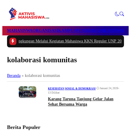
MAHASISWA
ORGANISASI
KAMPUS
PENDIDIKAN
BEASISWA
POL
ingkungan Melalui Kegiatan Mahasiswa KKN Reguler UNP 2026
|
#2 -
Peduli G
kolaborasi komunitas
Beranda
»
kolaborasi komunitas
•
Januari 24, 2026
•
KESEHATAN
|
SOSIAL & DEMOKRASI
13 Dilihat
Karang Taruna Tanjung Gelar Jalan
Sehat Bersama Warga
Berita Populer