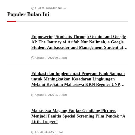
April 28, 2026
•
180 Dilihat
Populer Bulan Ini
Empowering Students Through Gemini and Google
AI: The Journey of Arifah Nur Na’imah, a Google
Student Ambassador and Management Student at
Universitas Pignatelli Triputra
Agustus 1, 2026
•
60 Dilihat
Edukasi dan Implementasi Program Bank Sampah
untuk Meningkatkan Kesadaran Lingkungan
Melalui Kegiatan Mahasiswa KKN Reguler UNP
2026
Agustus 5, 2026
•
55 Dilihat
Mahasiswa Magang Fadjar Gemilang Pictures
Menjadi Panitia Special Screening Film Pendek “A
Little Longer”
Juli 28, 2026
•
15 Dilihat