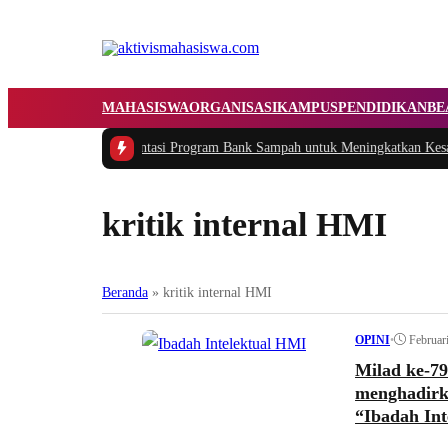
MAHASISWA
ORGANISASI
KAMPUS
PENDIDIKAN
BE
ukasi dan Implementasi Program Bank Sampah untuk Meningkatkan Kesadar
kritik internal HMI
Beranda
»
kritik internal HMI
•
Februar
OPINI
Milad ke-7
menghadirka
“Ibadah Int