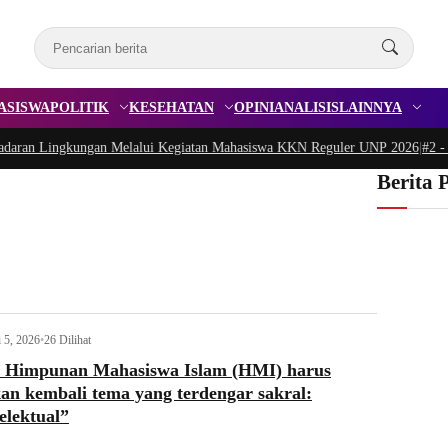
ASISWA
POLITIK
KESEHATAN
OPINI
ANALISIS
LAINNYA
an Lingkungan Melalui Kegiatan Mahasiswa KKN Reguler UNP 2026
|
#2 -
Pedul
Berita 
i 5, 2026
•
26 Dilihat
9 Himpunan Mahasiswa Islam (HMI) harus
n kembali tema yang terdengar sakral:
elektual”