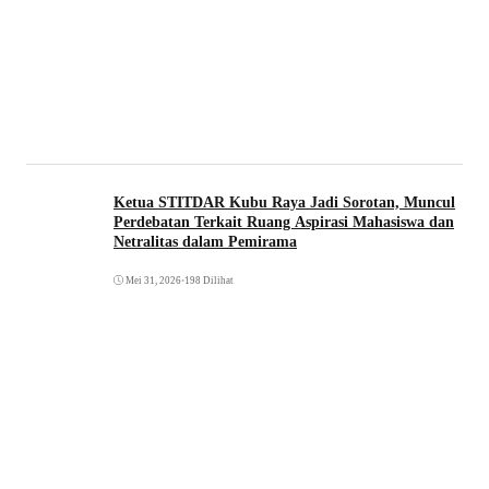
Ketua STITDAR Kubu Raya Jadi Sorotan, Muncul
Perdebatan Terkait Ruang Aspirasi Mahasiswa dan
Netralitas dalam Pemirama
Mei 31, 2026
•
198 Dilihat