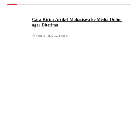
Cara Kirim Artikel Mahasiswa ke Media Online
agar Diterima
April 16, 2026
•
252 Dilihat