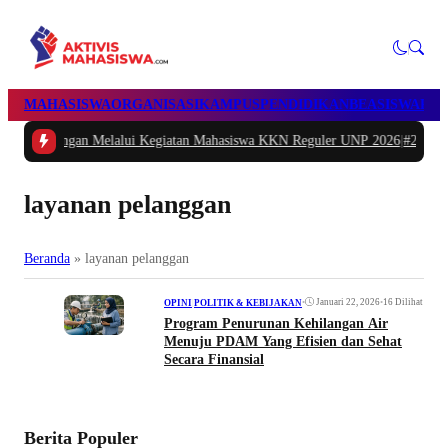
MAHASISWA
ORGANISASI
KAMPUS
PENDIDIKAN
BEASISWA
POL
an Melalui Kegiatan Mahasiswa KKN Reguler UNP 2026
|
#2 -
Peduli Generasi
layanan pelanggan
Beranda
»
layanan pelanggan
•
Januari 22, 2026
•
16 Dilihat
OPINI
|
POLITIK & KEBIJAKAN
Program Penurunan Kehilangan Air
Menuju PDAM Yang Efisien dan Sehat
Secara Finansial
Berita Populer