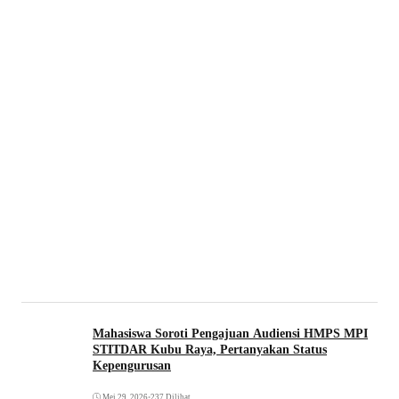
Mahasiswa Soroti Pengajuan Audiensi HMPS MPI
STITDAR Kubu Raya, Pertanyakan Status
Kepengurusan
Mei 29, 2026
•
237 Dilihat