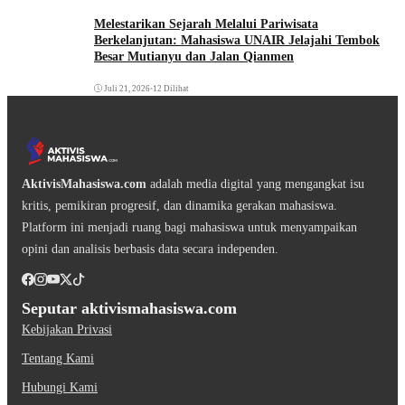
Melestarikan Sejarah Melalui Pariwisata
Berkelanjutan: Mahasiswa UNAIR Jelajahi Tembok
Besar Mutianyu dan Jalan Qianmen
Juli 21, 2026
•
12 Dilihat
AktivisMahasiswa.com
adalah media digital yang mengangkat isu
kritis, pemikiran progresif, dan dinamika gerakan mahasiswa.
Platform ini menjadi ruang bagi mahasiswa untuk menyampaikan
opini dan analisis berbasis data secara independen.
Seputar aktivismahasiswa.com
Kebijakan Privasi
Tentang Kami
Hubungi Kami