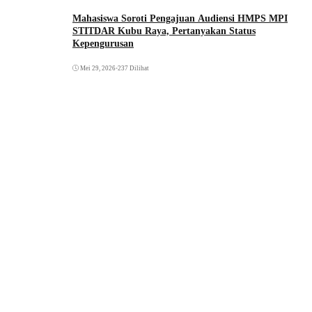
Mahasiswa Soroti Pengajuan Audiensi HMPS MPI
STITDAR Kubu Raya, Pertanyakan Status
Kepengurusan
Mei 29, 2026
•
237 Dilihat