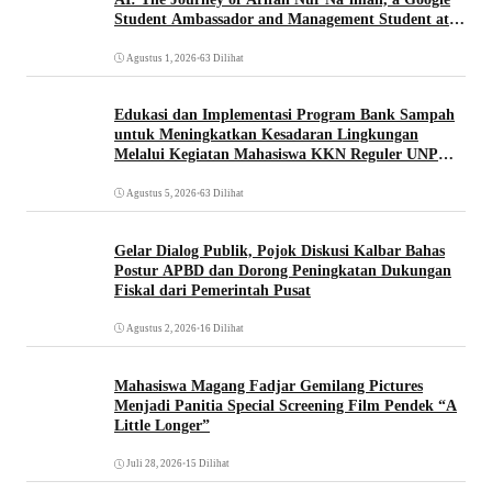
Student Ambassador and Management Student at
Universitas Pignatelli Triputra
Agustus 1, 2026
•
63 Dilihat
Edukasi dan Implementasi Program Bank Sampah
untuk Meningkatkan Kesadaran Lingkungan
Melalui Kegiatan Mahasiswa KKN Reguler UNP
2026
Agustus 5, 2026
•
63 Dilihat
Gelar Dialog Publik, Pojok Diskusi Kalbar Bahas
Postur APBD dan Dorong Peningkatan Dukungan
Fiskal dari Pemerintah Pusat
Agustus 2, 2026
•
16 Dilihat
Mahasiswa Magang Fadjar Gemilang Pictures
Menjadi Panitia Special Screening Film Pendek “A
Little Longer”
Juli 28, 2026
•
15 Dilihat