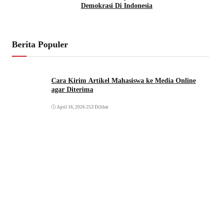
Demokrasi Di Indonesia
Berita Populer
Cara Kirim Artikel Mahasiswa ke Media Online
agar Diterima
April 16, 2026
•
253 Dilihat