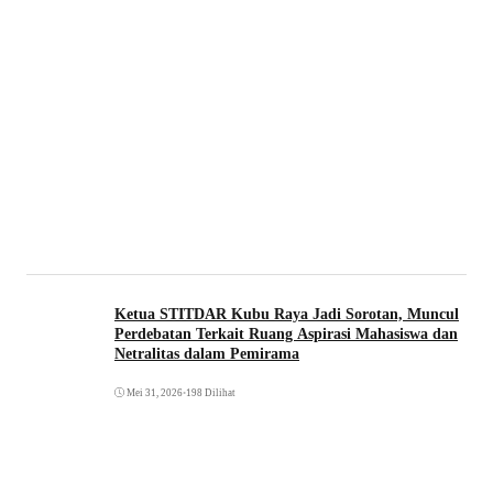
Ketua STITDAR Kubu Raya Jadi Sorotan, Muncul
Perdebatan Terkait Ruang Aspirasi Mahasiswa dan
Netralitas dalam Pemirama
Mei 31, 2026
•
198 Dilihat