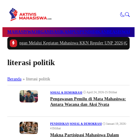
MAHASISWA
ORGANISASI
KAMPUS
PENDIDIKAN
BEASISWA
POL
gan Melalui Kegiatan Mahasiswa KKN Reguler UNP 2026
|
#2 -
Peduli Generas
literasi politik
Beranda
»
literasi politik
•
April 24, 2026
•
25 Dilihat
SOSIAL & DEMOKRASI
Pengawasan Pemilu di Mata Mahasiswa:
Antara Wacana dan Aksi Nyata
•
Januari 19, 2026
•
PENDIDIKAN
|
SOSIAL & DEMOKRASI
4 Dilihat
Makna Partisipasi Mahasiswa Dalam