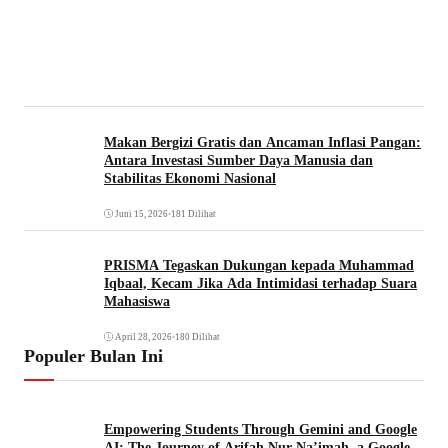
Makan Bergizi Gratis dan Ancaman Inflasi Pangan:
Antara Investasi Sumber Daya Manusia dan
Stabilitas Ekonomi Nasional
Juni 15, 2026
•
181 Dilihat
PRISMA Tegaskan Dukungan kepada Muhammad
Iqbaal, Kecam Jika Ada Intimidasi terhadap Suara
Mahasiswa
April 28, 2026
•
180 Dilihat
Populer Bulan Ini
Empowering Students Through Gemini and Google
AI: The Journey of Arifah Nur Na’imah, a Google