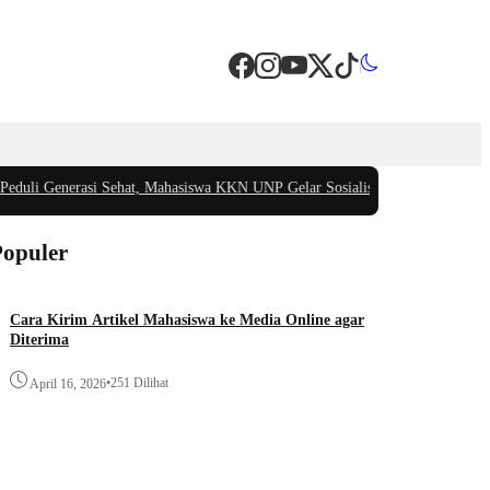
 Generasi Sehat, Mahasiswa KKN UNP Gelar Sosialisasi Pencegahan Stunting 
Populer
Cara Kirim Artikel Mahasiswa ke Media Online agar
Diterima
•
251 Dilihat
April 16, 2026