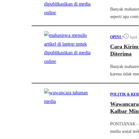
Banyak mahasisw
seperti apa conto
OPINI
|
•
April 
Cara Kirim
Diterima
Banyak mahasisw
karena tidak me
POLITIK & KE
Wawancara
Kalbar Mint
PONTIANAK — Pe
media sosial ter