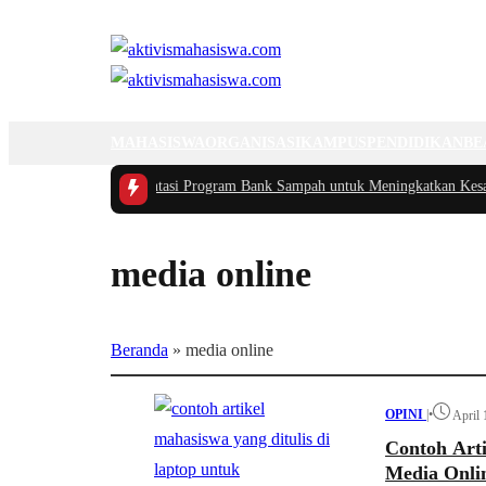
MAHASISWA
ORGANISASI
KAMPUS
PENDIDIKAN
BE
kasi dan Implementasi Program Bank Sampah untuk Meningkatkan Kesadaran
media online
Beranda
»
media online
OPINI
|
•
April 
Contoh Arti
Media Onli