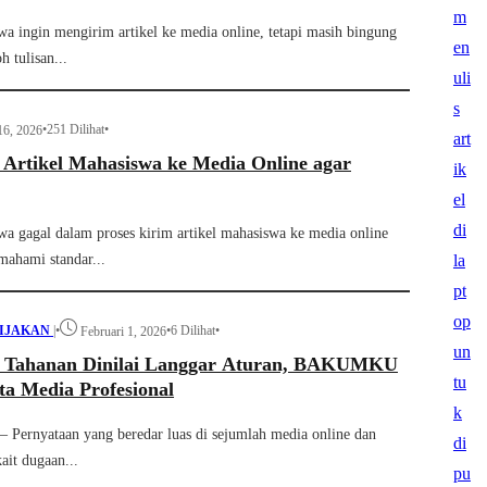
a ingin mengirim artikel ke media online, tetapi masih bingung
h tulisan...
•
251 Dilihat
•
16, 2026
 Artikel Mahasiswa ke Media Online agar
a gagal dalam proses kirim artikel mahasiswa ke media online
mahami standar...
BIJAKAN
|
•
•
6 Dilihat
•
Februari 1, 2026
 Tahanan Dinilai Langgar Aturan, BAKUMKU
a Media Profesional
rnyataan yang beredar luas di sejumlah media online dan
kait dugaan...