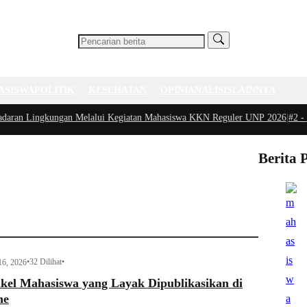
ASISWA
POLITIK
KESEHATAN
OPINI
ANALISIS
LAINNYA
 Lingkungan Melalui Kegiatan Mahasiswa KKN Reguler UNP 2026
|
#2 -
Peduli
Berita 
•
32 Dilihat
•
16, 2026
kel Mahasiswa yang Layak Dipublikasikan di
ne