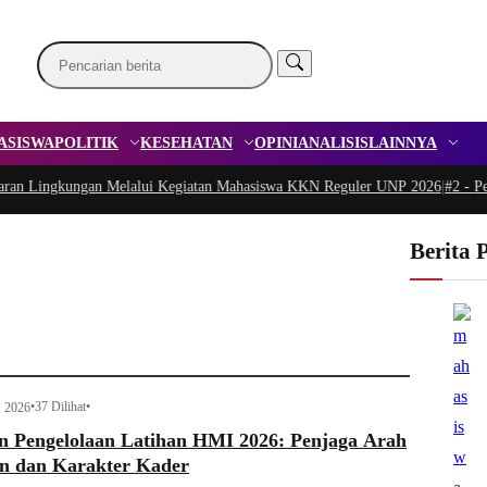
ASISWA
POLITIK
KESEHATAN
OPINI
ANALISIS
LAINNYA
ingkungan Melalui Kegiatan Mahasiswa KKN Reguler UNP 2026
|
#2 -
Peduli G
Berita 
•
37 Dilihat
•
, 2026
n Pengelolaan Latihan HMI 2026: Penjaga Arah
n dan Karakter Kader