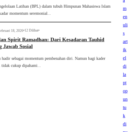
ngelolaan Latihan (BPL) dalam tubuh Himpunan Mahasiswa Islam
kadar momentum seremonial...
•
12 Dilihat
•
ebruari 18, 2026
n Spirit Ramadhan: Dari Kesadaran Tauhid
g Jawab Sosial
u hadir sebagai momentum pembenahan diri. Namun bagi kader
tidak cukup dipahami...