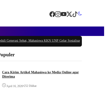
enerasi Sehat, Mahasiswa KKN UNP Gelar Sosialisasi Pencegahan Stunting di
Populer
Cara Kirim Artikel Mahasiswa ke Media Online agar
Diterima
•
252 Dilihat
April 16, 2026