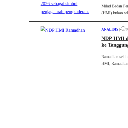
Milad Badan Pe
(HMI) bukan se
ANALISIS
|
•
F
NDP HMI da
ke Tanggun
Ramadhan selal
HMI, Ramadhan 