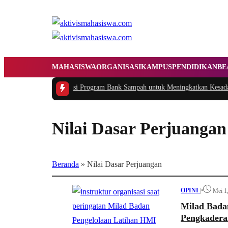
MAHASISWA
ORGANISASI
KAMPUS
PENDIDIKAN
BE
si dan Implementasi Program Bank Sampah untuk Meningkatkan Kesadaran L
Nilai Dasar Perjuangan
Beranda
»
Nilai Dasar Perjuangan
OPINI
|
•
Mei 1
Milad Bada
Pengkadera