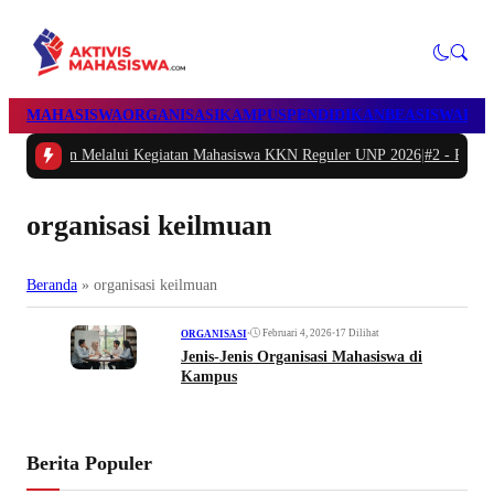
MAHASISWA
ORGANISASI
KAMPUS
PENDIDIKAN
BEASISWA
POL
Melalui Kegiatan Mahasiswa KKN Reguler UNP 2026
|
#2 -
Peduli Generasi Seh
organisasi keilmuan
Beranda
»
organisasi keilmuan
•
Februari 4, 2026
•
17 Dilihat
ORGANISASI
Jenis-Jenis Organisasi Mahasiswa di
Kampus
Berita Populer