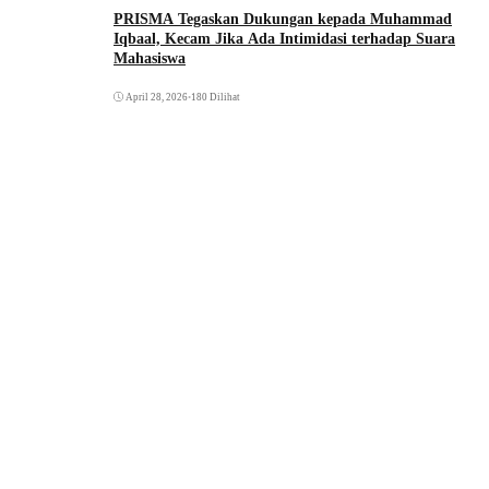
PRISMA Tegaskan Dukungan kepada Muhammad
Iqbaal, Kecam Jika Ada Intimidasi terhadap Suara
Mahasiswa
April 28, 2026
•
180 Dilihat