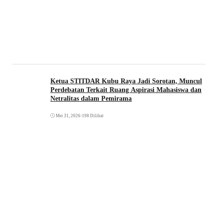
Ketua STITDAR Kubu Raya Jadi Sorotan, Muncul
Perdebatan Terkait Ruang Aspirasi Mahasiswa dan
Netralitas dalam Pemirama
Mei 31, 2026
•
198 Dilihat