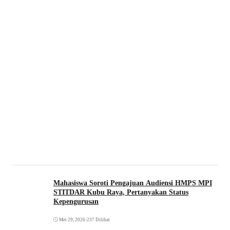
Mahasiswa Soroti Pengajuan Audiensi HMPS MPI
STITDAR Kubu Raya, Pertanyakan Status
Kepengurusan
Mei 29, 2026
•
237 Dilihat