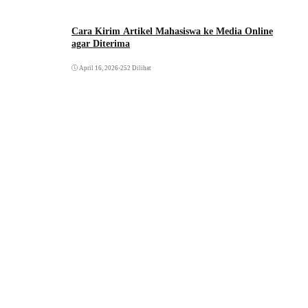
Cara Kirim Artikel Mahasiswa ke Media Online
agar Diterima
April 16, 2026
•
252 Dilihat