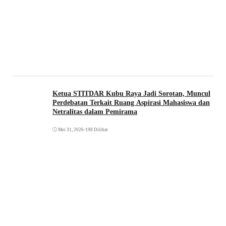
Ketua STITDAR Kubu Raya Jadi Sorotan, Muncul
Perdebatan Terkait Ruang Aspirasi Mahasiswa dan
Netralitas dalam Pemirama
Mei 31, 2026
•
198 Dilihat