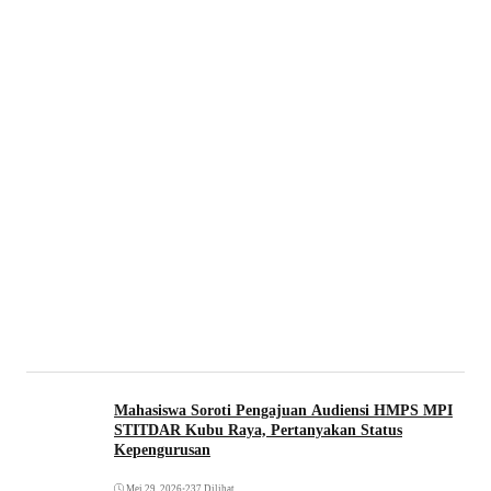
Mahasiswa Soroti Pengajuan Audiensi HMPS MPI
STITDAR Kubu Raya, Pertanyakan Status
Kepengurusan
Mei 29, 2026
•
237 Dilihat