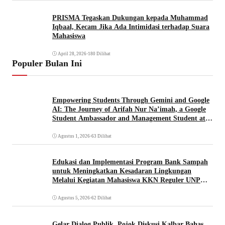
PRISMA Tegaskan Dukungan kepada Muhammad
Iqbaal, Kecam Jika Ada Intimidasi terhadap Suara
Mahasiswa
April 28, 2026
•
180 Dilihat
Populer Bulan Ini
Empowering Students Through Gemini and Google
AI: The Journey of Arifah Nur Na’imah, a Google
Student Ambassador and Management Student at
Universitas Pignatelli Triputra
Agustus 1, 2026
•
63 Dilihat
Edukasi dan Implementasi Program Bank Sampah
untuk Meningkatkan Kesadaran Lingkungan
Melalui Kegiatan Mahasiswa KKN Reguler UNP
2026
Agustus 5, 2026
•
62 Dilihat
Gelar Dialog Publik, Pojok Diskusi Kalbar Bahas