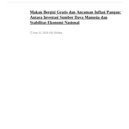
Makan Bergizi Gratis dan Ancaman Inflasi Pangan:
Antara Investasi Sumber Daya Manusia dan
Stabilitas Ekonomi Nasional
Juni 15, 2026
•
181 Dilihat