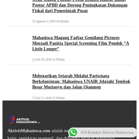
Postur APBD dan Dorong Peningkatan Dukungan
Fiskal dari Pemerintah Pusat
Agustus 2, 2026
•
16 Dilihat
Mahasiswa Magang Fadjar Gemilang Pictures
Menjadi Panitia Special Screening Film Pendek “A
Little Longer”
Juli 28, 2026
•
15 Dilihat
Melestarikan Sejarah Melalui Pariwisata
Berkelanjutan: Mahasiswa UNAIR Jelajahi Tembok
Besar Mutianyu dan Jalan Qianmen
Juli 21, 2026
•
12 Dilihat
AktivisMahasiswa.com
adalah media digital yang mengangkat isu
WA Redaksi Aktivis Mahasiswa
kritis, pemikiran progresif, dan dinamika gerakan mahasiswa.