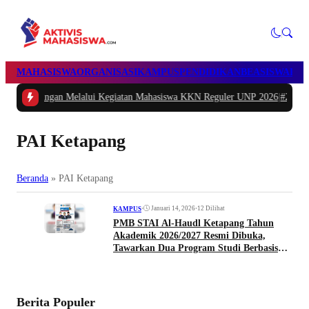
MAHASISWA
ORGANISASI
KAMPUS
PENDIDIKAN
BEASISWA
POL
an Melalui Kegiatan Mahasiswa KKN Reguler UNP 2026
|
#2 -
Peduli Generasi 
PAI Ketapang
Beranda
»
PAI Ketapang
•
Januari 14, 2026
•
12 Dilihat
KAMPUS
PMB STAI Al-Haudl Ketapang Tahun
Akademik 2026/2027 Resmi Dibuka,
Tawarkan Dua Program Studi Berbasis
Keislaman
Berita Populer