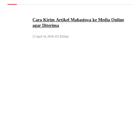
Cara Kirim Artikel Mahasiswa ke Media Online
agar Diterima
April 16, 2026
•
252 Dilihat