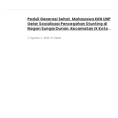
Peduli Generasi Sehat, Mahasiswa KKN UNP
Gelar Sosialisasi Pencegahan Stunting di
Nagari Sungai Durian, Kecamatan IX Koto
Sungai Lasi, Kabupaten Solok
Agustus 5, 2026
•
13 Dilihat