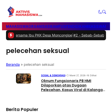
MAHASISWA
ORGANISASI
KAMPUS
PENDIDIKAN
BEASISWA
POL
Bersama Ibu PKK Desa Moncongloe
|
#2 -
Sebab-Sebab Terwujudnya Ke
pelecehan seksual
Beranda
»
pelecehan seksual
SOSIAL & DEMOKRASI
•
Maret 27, 2026
•
16 Dilihat
Oknum Fungsionaris PB HMI
Dilaporkan atas Dugaan
Pelecehan, Kasus Viral di Kalangan
Mahasiswa
Berita Populer