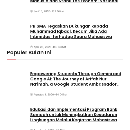
Manusia dan Stabilitas Ekonomi Nasional
Juni 15, 2026
•
182 Dilihat
PRISMA Tegaskan Dukungan kepada
Muhammad Iqbaal, Kecam Jika Ada
Intimidasi terhadap Suara Mahasiswa
April 28, 2026
•
180 Dilihat
Populer Bulan Ini
Empowering Students Through Gemini and
Google AI: The Journey of Arifah Nur
Na’imah, a Google Student Ambassador
and Management Student at Universitas
Pignatelli Triputra
Agustus 1, 2026
•
64 Dilihat
Edukasi dan Implementasi Program Bank
Sampah untuk Meningkatkan Kesadaran
Lingkungan Melalui Kegiatan Mahasiswa
KKN Reguler UNP 2026