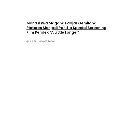
Mahasiswa Magang Fadjar Gemilang
Pictures Menjadi Panitia Special Screening
Film Pendek “A Little Longer”
Juli 28, 2026
•
15 Dilihat