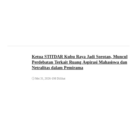
Ketua STITDAR Kubu Raya Jadi Sorotan, Muncul
Perdebatan Terkait Ruang Aspirasi Mahasiswa dan
Netralitas dalam Pemirama
Mei 31, 2026
•
198 Dilihat