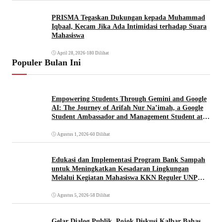
PRISMA Tegaskan Dukungan kepada Muhammad
Iqbaal, Kecam Jika Ada Intimidasi terhadap Suara
Mahasiswa
April 28, 2026
•
180 Dilihat
Populer Bulan Ini
Empowering Students Through Gemini and Google
AI: The Journey of Arifah Nur Na’imah, a Google
Student Ambassador and Management Student at
Universitas Pignatelli Triputra
Agustus 1, 2026
•
60 Dilihat
Edukasi dan Implementasi Program Bank Sampah
untuk Meningkatkan Kesadaran Lingkungan
Melalui Kegiatan Mahasiswa KKN Reguler UNP
2026
Agustus 5, 2026
•
58 Dilihat
Gelar Dialog Publik, Pojok Diskusi Kalbar Bahas