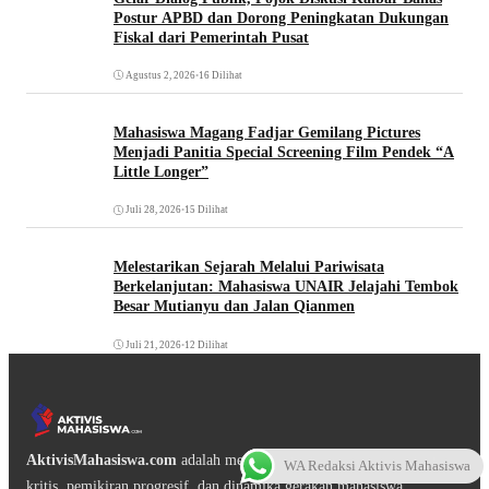
Postur APBD dan Dorong Peningkatan Dukungan
Fiskal dari Pemerintah Pusat
Agustus 2, 2026
•
16 Dilihat
Mahasiswa Magang Fadjar Gemilang Pictures
Menjadi Panitia Special Screening Film Pendek “A
Little Longer”
Juli 28, 2026
•
15 Dilihat
Melestarikan Sejarah Melalui Pariwisata
Berkelanjutan: Mahasiswa UNAIR Jelajahi Tembok
Besar Mutianyu dan Jalan Qianmen
Juli 21, 2026
•
12 Dilihat
AktivisMahasiswa.com
adalah media digital yang mengangkat isu
WA Redaksi Aktivis Mahasiswa
kritis, pemikiran progresif, dan dinamika gerakan mahasiswa.