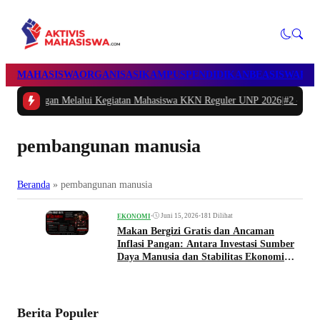
MAHASISWA
ORGANISASI
KAMPUS
PENDIDIKAN
BEASISWA
POL
n Melalui Kegiatan Mahasiswa KKN Reguler UNP 2026
|
#2 -
Peduli Generasi S
pembangunan manusia
Beranda
»
pembangunan manusia
•
Juni 15, 2026
•
181 Dilihat
EKONOMI
Makan Bergizi Gratis dan Ancaman
Inflasi Pangan: Antara Investasi Sumber
Daya Manusia dan Stabilitas Ekonomi
Nasional
Berita Populer