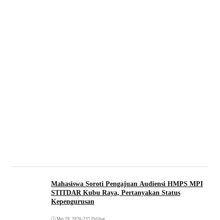
Mahasiswa Soroti Pengajuan Audiensi HMPS MPI
STITDAR Kubu Raya, Pertanyakan Status
Kepengurusan
Mei 29, 2026
•
237 Dilihat