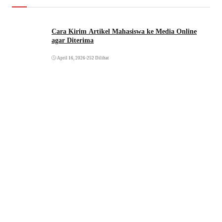
Cara Kirim Artikel Mahasiswa ke Media Online
agar Diterima
April 16, 2026
•
252 Dilihat