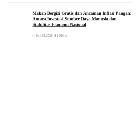
Makan Bergizi Gratis dan Ancaman Inflasi Pangan:
Antara Investasi Sumber Daya Manusia dan
Stabilitas Ekonomi Nasional
Juni 15, 2026
•
181 Dilihat