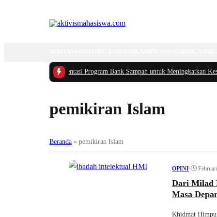
MAHASISWA
ORGANISASI
KAMPUS
PENDIDIKAN
BE
ukasi dan Implementasi Program Bank Sampah untuk Meningkatkan Kesadara
pemikiran Islam
Beranda
»
pemikiran Islam
•
Februar
OPINI
Dari Milad
Masa Depan
Khidmat Himpun