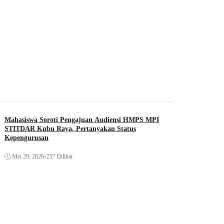
Mahasiswa Soroti Pengajuan Audiensi HMPS MPI
STITDAR Kubu Raya, Pertanyakan Status
Kepengurusan
Mei 29, 2026
•
237 Dilihat