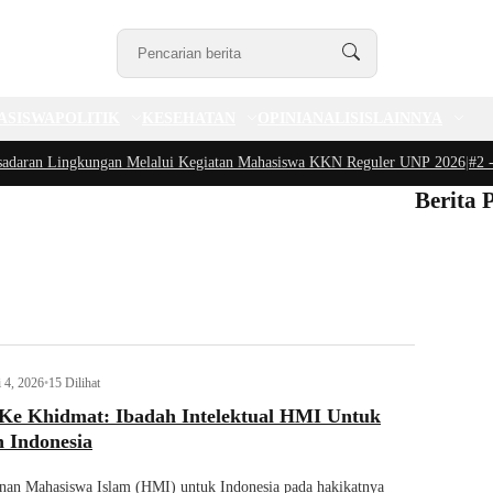
ASISWA
POLITIK
KESEHATAN
OPINI
ANALISIS
LAINNYA
n Lingkungan Melalui Kegiatan Mahasiswa KKN Reguler UNP 2026
|
#2 -
Pedul
Berita 
i 4, 2026
•
15 Dilihat
 Ke Khidmat: Ibadah Intelektual HMI Untuk
 Indonesia
an Mahasiswa Islam (HMI) untuk Indonesia pada hakikatnya