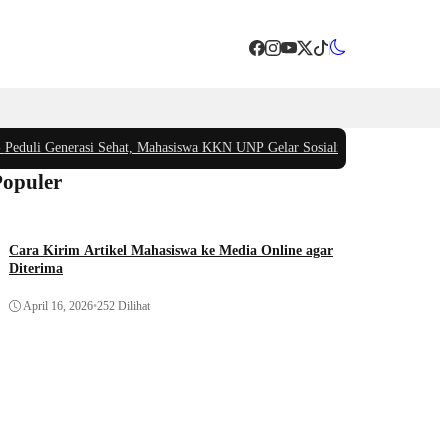
i Generasi Sehat, Mahasiswa KKN UNP Gelar Sosialisasi Pencegahan Stunting
Populer
Cara Kirim Artikel Mahasiswa ke Media Online agar
Diterima
April 16, 2026
•
252 Dilihat