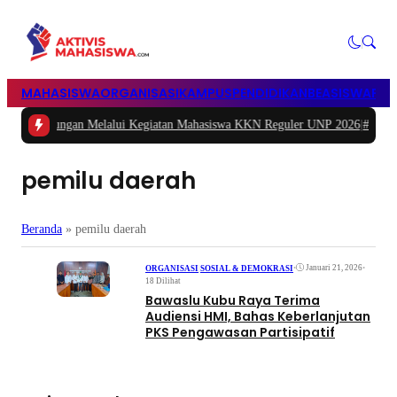
MAHASISWA
ORGANISASI
KAMPUS
PENDIDIKAN
BEASISWA
POL
ngan Melalui Kegiatan Mahasiswa KKN Reguler UNP 2026
|
#2 -
Peduli Genera
pemilu daerah
Beranda
»
pemilu daerah
•
Januari 21, 2026
•
ORGANISASI
|
SOSIAL & DEMOKRASI
18 Dilihat
Bawaslu Kubu Raya Terima
Audiensi HMI, Bahas Keberlanjutan
PKS Pengawasan Partisipatif