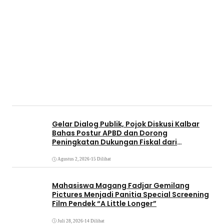
Gelar Dialog Publik, Pojok Diskusi Kalbar
Bahas Postur APBD dan Dorong
Peningkatan Dukungan Fiskal dari
Pemerintah Pusat
Agustus 2, 2026
•
15 Dilihat
Mahasiswa Magang Fadjar Gemilang
Pictures Menjadi Panitia Special Screening
Film Pendek “A Little Longer”
Juli 28, 2026
•
14 Dilihat