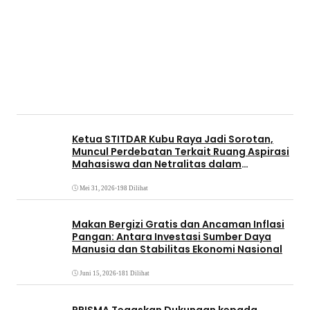
Ketua STITDAR Kubu Raya Jadi Sorotan,
Muncul Perdebatan Terkait Ruang Aspirasi
Mahasiswa dan Netralitas dalam
Pemirama
Mei 31, 2026
•
198 Dilihat
Makan Bergizi Gratis dan Ancaman Inflasi
Pangan: Antara Investasi Sumber Daya
Manusia dan Stabilitas Ekonomi Nasional
Juni 15, 2026
•
181 Dilihat
PRISMA Tegaskan Dukungan kepada