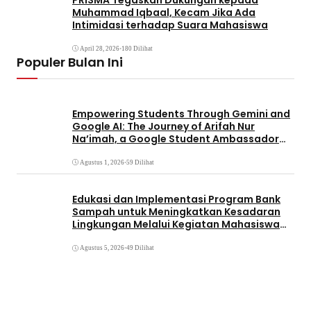
Muhammad Iqbaal, Kecam Jika Ada
Intimidasi terhadap Suara Mahasiswa
April 28, 2026
•
180 Dilihat
Populer Bulan Ini
Empowering Students Through Gemini and
Google AI: The Journey of Arifah Nur
Na’imah, a Google Student Ambassador
and Management Student at Universitas
Pignatelli Triputra
Agustus 1, 2026
•
59 Dilihat
Edukasi dan Implementasi Program Bank
Sampah untuk Meningkatkan Kesadaran
Lingkungan Melalui Kegiatan Mahasiswa
KKN Reguler UNP 2026
Agustus 5, 2026
•
49 Dilihat