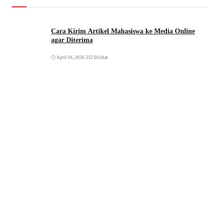
Cara Kirim Artikel Mahasiswa ke Media Online
agar Diterima
April 16, 2026
•
252 Dilihat