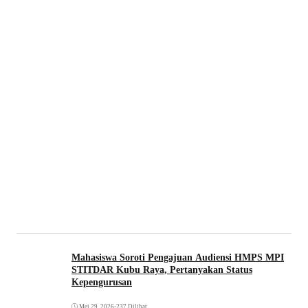
Mahasiswa Soroti Pengajuan Audiensi HMPS MPI
STITDAR Kubu Raya, Pertanyakan Status
Kepengurusan
Mei 29, 2026
•
237 Dilihat