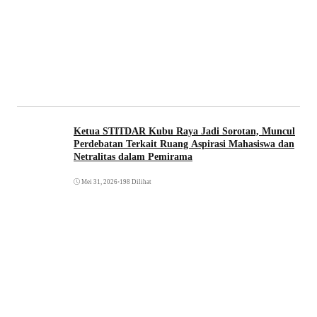
Ketua STITDAR Kubu Raya Jadi Sorotan, Muncul
Perdebatan Terkait Ruang Aspirasi Mahasiswa dan
Netralitas dalam Pemirama
Mei 31, 2026
•
198 Dilihat