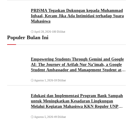
PRISMA Tegaskan Dukungan kepada Muhammad
Iqbaal, Kecam Jika Ada Intimidasi terhadap Suara
Mahasiswa
April 28, 2026
•
180 Dilihat
Populer Bulan Ini
Empowering Students Through Gemini and Google
AI: The Journey of Arifah Nur Na’imah, a Google
Student Ambassador and Management Student at
Universitas Pignatelli Triputra
Agustus 1, 2026
•
59 Dilihat
Edukasi dan Implementasi Program Bank Sampah
untuk Meningkatkan Kesadaran Lingkungan
Melalui Kegiatan Mahasiswa KKN Reguler UNP
2026
Agustus 5, 2026
•
49 Dilihat