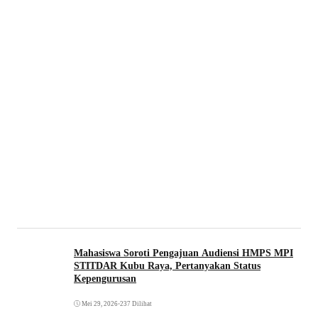
Mahasiswa Soroti Pengajuan Audiensi HMPS MPI
STITDAR Kubu Raya, Pertanyakan Status
Kepengurusan
Mei 29, 2026
•
237 Dilihat