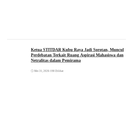
Ketua STITDAR Kubu Raya Jadi Sorotan, Muncul
Perdebatan Terkait Ruang Aspirasi Mahasiswa dan
Netralitas dalam Pemirama
Mei 31, 2026
•
198 Dilihat