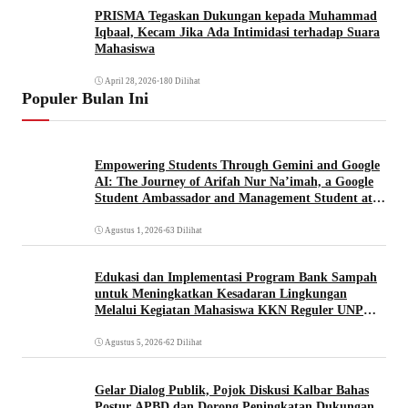
PRISMA Tegaskan Dukungan kepada Muhammad
Iqbaal, Kecam Jika Ada Intimidasi terhadap Suara
Mahasiswa
April 28, 2026
•
180 Dilihat
Populer Bulan Ini
Empowering Students Through Gemini and Google
AI: The Journey of Arifah Nur Na’imah, a Google
Student Ambassador and Management Student at
Universitas Pignatelli Triputra
Agustus 1, 2026
•
63 Dilihat
Edukasi dan Implementasi Program Bank Sampah
untuk Meningkatkan Kesadaran Lingkungan
Melalui Kegiatan Mahasiswa KKN Reguler UNP
2026
Agustus 5, 2026
•
62 Dilihat
Gelar Dialog Publik, Pojok Diskusi Kalbar Bahas
Postur APBD dan Dorong Peningkatan Dukungan