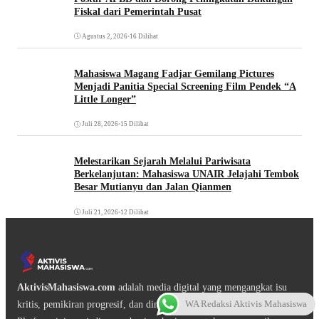
Fiskal dari Pemerintah Pusat
Agustus 2, 2026
•
16 Dilihat
Mahasiswa Magang Fadjar Gemilang Pictures
Menjadi Panitia Special Screening Film Pendek “A
Little Longer”
Juli 28, 2026
•
15 Dilihat
Melestarikan Sejarah Melalui Pariwisata
Berkelanjutan: Mahasiswa UNAIR Jelajahi Tembok
Besar Mutianyu dan Jalan Qianmen
Juli 21, 2026
•
12 Dilihat
AktivisMahasiswa.com
adalah media digital yang mengangkat isu
WA Redaksi Aktivis Mahasiswa
kritis, pemikiran progresif, dan dinamika gerakan mahasiswa.