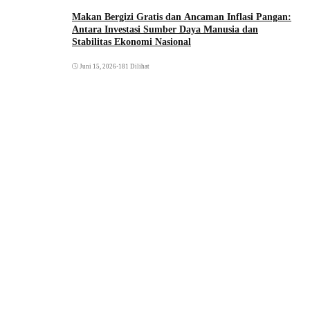
Makan Bergizi Gratis dan Ancaman Inflasi Pangan:
Antara Investasi Sumber Daya Manusia dan
Stabilitas Ekonomi Nasional
Juni 15, 2026
•
181 Dilihat