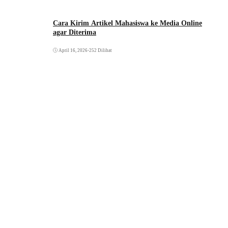
Cara Kirim Artikel Mahasiswa ke Media Online
agar Diterima
April 16, 2026
•
252 Dilihat