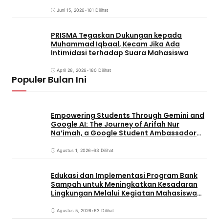
Juni 15, 2026
•
181 Dilihat
PRISMA Tegaskan Dukungan kepada
Muhammad Iqbaal, Kecam Jika Ada
Intimidasi terhadap Suara Mahasiswa
April 28, 2026
•
180 Dilihat
Populer Bulan Ini
Empowering Students Through Gemini and
Google AI: The Journey of Arifah Nur
Na’imah, a Google Student Ambassador
and Management Student at Universitas
Pignatelli Triputra
Agustus 1, 2026
•
63 Dilihat
Edukasi dan Implementasi Program Bank
Sampah untuk Meningkatkan Kesadaran
Lingkungan Melalui Kegiatan Mahasiswa
KKN Reguler UNP 2026
Agustus 5, 2026
•
63 Dilihat