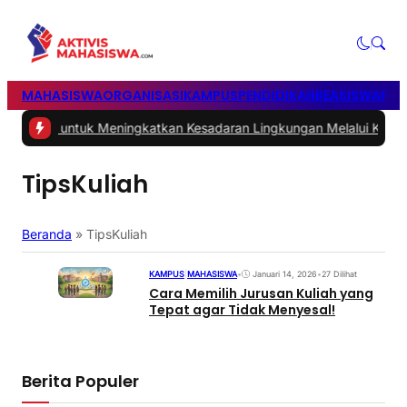
MAHASISWA
ORGANISASI
KAMPUS
PENDIDIKAN
BEASISWA
POL
Sampah untuk Meningkatkan Kesadaran Lingkungan Melalui Kegiat
TipsKuliah
Beranda
»
TipsKuliah
KAMPUS
|
MAHASISWA
•
Januari 14, 2026
•
27 Dilihat
Cara Memilih Jurusan Kuliah yang
Tepat agar Tidak Menyesal!
Berita Populer