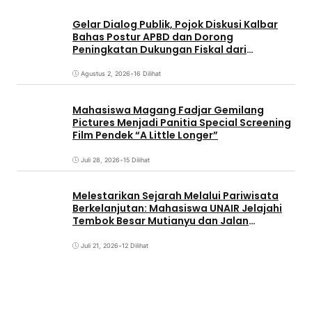
Gelar Dialog Publik, Pojok Diskusi Kalbar
Bahas Postur APBD dan Dorong
Peningkatan Dukungan Fiskal dari
Pemerintah Pusat
Agustus 2, 2026
•
16 Dilihat
Mahasiswa Magang Fadjar Gemilang
Pictures Menjadi Panitia Special Screening
Film Pendek “A Little Longer”
Juli 28, 2026
•
15 Dilihat
Melestarikan Sejarah Melalui Pariwisata
Berkelanjutan: Mahasiswa UNAIR Jelajahi
Tembok Besar Mutianyu dan Jalan
Qianmen
Juli 21, 2026
•
12 Dilihat