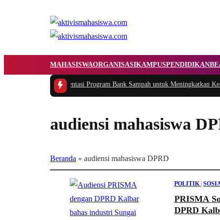
MAHASISWA
ORGANISASI
KAMPUS
PENDIDIKAN
BE
ukasi dan Implementasi Program Bank Sampah untuk Meningkatkan Kesadara
audiensi mahasiswa D
Beranda
»
audiensi mahasiswa DPRD
POLITIK
|
SOSI
PRISMA Sor
DPRD Kalba