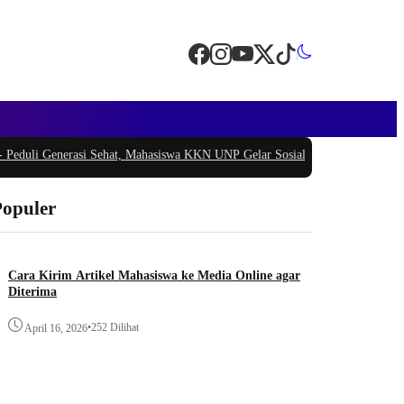
i Generasi Sehat, Mahasiswa KKN UNP Gelar Sosialisasi Pencegahan Stunting
Populer
Cara Kirim Artikel Mahasiswa ke Media Online agar
Diterima
•
252 Dilihat
April 16, 2026