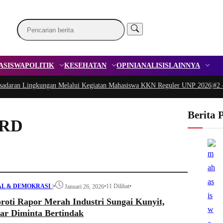
ASISWA
POLITIK
KESEHATAN
OPINI
ANALISIS
LAINNYA
n Lingkungan Melalui Kegiatan Mahasiswa KKN Reguler UNP 2026
|
#2 -
Pedul
Berita 
PRD
AL & DEMOKRASI
|
•
•
11 Dilihat
•
Januari 26, 2026
oti Rapor Merah Industri Sungai Kunyit,
r Diminta Bertindak