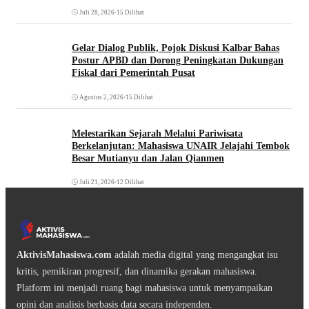
Juli 28, 2026
•
15 Dilihat
Gelar Dialog Publik, Pojok Diskusi Kalbar Bahas
Postur APBD dan Dorong Peningkatan Dukungan
Fiskal dari Pemerintah Pusat
Agustus 2, 2026
•
15 Dilihat
Melestarikan Sejarah Melalui Pariwisata
Berkelanjutan: Mahasiswa UNAIR Jelajahi Tembok
Besar Mutianyu dan Jalan Qianmen
Juli 21, 2026
•
12 Dilihat
AktivisMahasiswa.com
adalah media digital yang mengangkat isu
kritis, pemikiran progresif, dan dinamika gerakan mahasiswa.
Platform ini menjadi ruang bagi mahasiswa untuk menyampaikan
opini dan analisis berbasis data secara independen.