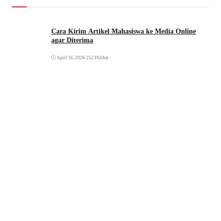
Cara Kirim Artikel Mahasiswa ke Media Online
agar Diterima
April 16, 2026
•
252 Dilihat