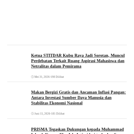
Ketua STITDAR Kubu Raya Jadi Sorotan, Muncul
Perdebatan Terkait Ruang Aspirasi Mahasiswa dan
Netralitas dalam Pemirama
Mei 31, 2026
•
198 Dilihat
Makan Bergizi Gratis dan Ancaman Inflasi Pangan:
Antara Investasi Sumber Daya Manusia dan
Stabilitas Ekonomi Nasional
Juni 15, 2026
•
181 Dilihat
PRISMA Tegaskan Dukungan kepada Muhammad