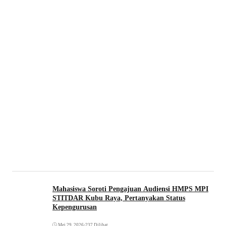
Mahasiswa Soroti Pengajuan Audiensi HMPS MPI
STITDAR Kubu Raya, Pertanyakan Status
Kepengurusan
Mei 29, 2026
•
237 Dilihat