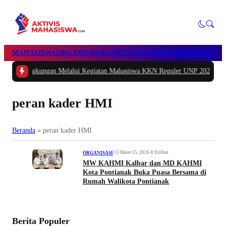
MAHASISWA
ORGANISASI
KAMPUS
PENDIDIKAN
BEASISWA
POL
ngkungan Melalui Kegiatan Mahasiswa KKN Reguler UNP 2026
|
#2 -
Peduli Ge
peran kader HMI
Beranda
»
peran kader HMI
•
Maret 15, 2026
•
8 Dilihat
ORGANISASI
MW KAHMI Kalbar dan MD KAHMI
Kota Pontianak Buka Puasa Bersama di
Rumah Walikota Pontianak
Berita Populer