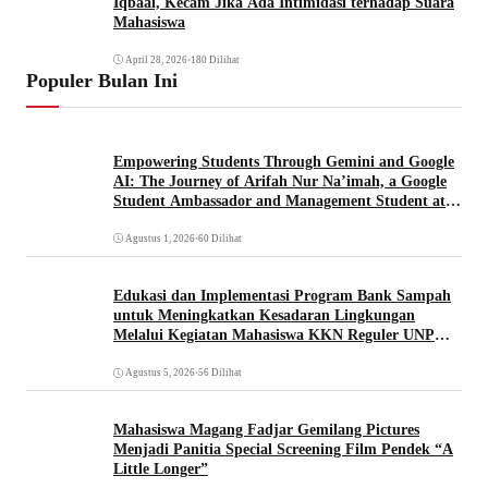
Iqbaal, Kecam Jika Ada Intimidasi terhadap Suara
Mahasiswa
April 28, 2026
•
180 Dilihat
Populer Bulan Ini
Empowering Students Through Gemini and Google
AI: The Journey of Arifah Nur Na’imah, a Google
Student Ambassador and Management Student at
Universitas Pignatelli Triputra
Agustus 1, 2026
•
60 Dilihat
Edukasi dan Implementasi Program Bank Sampah
untuk Meningkatkan Kesadaran Lingkungan
Melalui Kegiatan Mahasiswa KKN Reguler UNP
2026
Agustus 5, 2026
•
56 Dilihat
Mahasiswa Magang Fadjar Gemilang Pictures
Menjadi Panitia Special Screening Film Pendek “A
Little Longer”