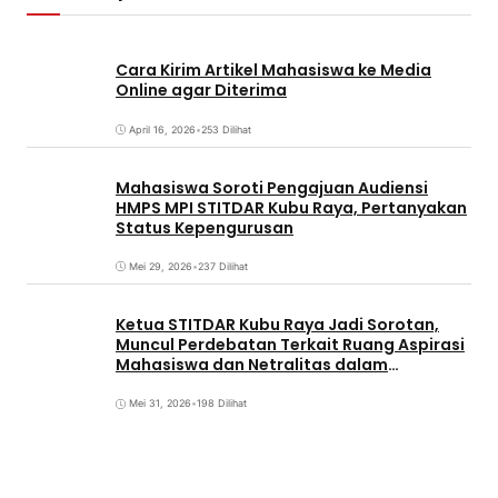
Cara Kirim Artikel Mahasiswa ke Media
Online agar Diterima
April 16, 2026
•
253 Dilihat
Mahasiswa Soroti Pengajuan Audiensi
HMPS MPI STITDAR Kubu Raya, Pertanyakan
Status Kepengurusan
Mei 29, 2026
•
237 Dilihat
Ketua STITDAR Kubu Raya Jadi Sorotan,
Muncul Perdebatan Terkait Ruang Aspirasi
Mahasiswa dan Netralitas dalam
Pemirama
Mei 31, 2026
•
198 Dilihat