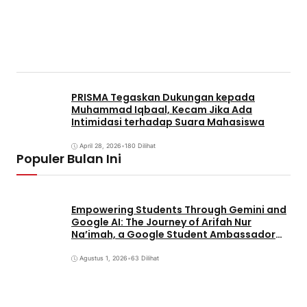
PRISMA Tegaskan Dukungan kepada
Muhammad Iqbaal, Kecam Jika Ada
Intimidasi terhadap Suara Mahasiswa
April 28, 2026
•
180 Dilihat
Populer Bulan Ini
Empowering Students Through Gemini and
Google AI: The Journey of Arifah Nur
Na’imah, a Google Student Ambassador
and Management Student at Universitas
Pignatelli Triputra
Agustus 1, 2026
•
63 Dilihat