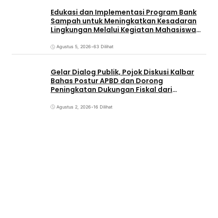
Edukasi dan Implementasi Program Bank
Sampah untuk Meningkatkan Kesadaran
Lingkungan Melalui Kegiatan Mahasiswa
KKN Reguler UNP 2026
Agustus 5, 2026
•
63 Dilihat
Gelar Dialog Publik, Pojok Diskusi Kalbar
Bahas Postur APBD dan Dorong
Peningkatan Dukungan Fiskal dari
Pemerintah Pusat
Agustus 2, 2026
•
16 Dilihat