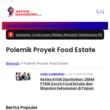
MAHASISWA
ORGANISASI
KAMPUS
PENDIDIKAN
BEASISWA
POL
Kesadaran Lingkungan Melalui Kegiatan Mahasiswa KKN Reguler U
Polemik Proyek Food Estate
Beranda
»
Polemik Proyek Food Estate
SOSIAL & DEMOKRASI
•
Juni 3, 2026
•
60 Dilihat
Ketika Kritik Dipolisikan: DEMA
PTKIN Soroti Food Estate dan
Ekspansi Kekuasaan di Papua
Berita Populer