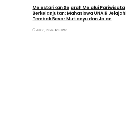
Melestarikan Sejarah Melalui Pariwisata
Berkelanjutan: Mahasiswa UNAIR Jelajahi
Tembok Besar Mutianyu dan Jalan
Qianmen
Juli 21, 2026
•
12 Dilihat