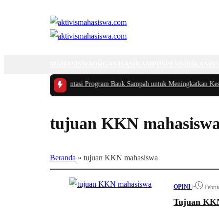
MAHASISWA
ORGANISASI
KAMPUS
PENDIDIKAN
BE
ukasi dan Implementasi Program Bank Sampah untuk Meningkatkan Kesadara
tujuan KKN mahasisw
Beranda
»
tujuan KKN mahasiswa
OPINI
|
•
Februa
Tujuan KKN