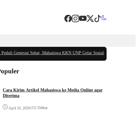
i Generasi Sehat, Mahasiswa KKN UNP Gelar Sosialisasi Pencegahan Stunting
Populer
Cara Kirim Artikel Mahasiswa ke Media Online agar
Diterima
•
252 Dilihat
April 16, 2026