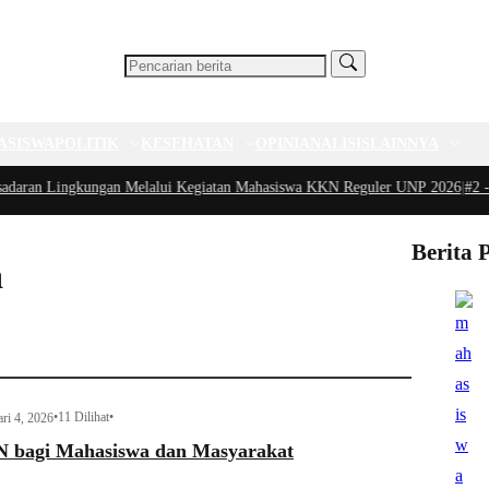
ASISWA
POLITIK
KESEHATAN
OPINI
ANALISIS
LAINNYA
n Lingkungan Melalui Kegiatan Mahasiswa KKN Reguler UNP 2026
|
#2 -
Pedul
Berita 
a
•
11 Dilihat
•
ri 4, 2026
 bagi Mahasiswa dan Masyarakat