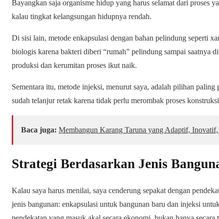
Bayangkan saja organisme hidup yang harus selamat dari proses yan
kalau tingkat kelangsungan hidupnya rendah.
Di sisi lain, metode enkapsulasi dengan bahan pelindung seperti x
biologis karena bakteri diberi “rumah” pelindung sampai saatnya di
produksi dan kerumitan proses ikut naik.
Sementara itu, metode injeksi, menurut saya, adalah pilihan paling
sudah telanjur retak karena tidak perlu merombak proses konstruksi
Baca juga:
Membangun Karang Taruna yang Adaptif, Inovatif
Strategi Berdasarkan Jenis Bangun
Kalau saya harus menilai, saya cenderung sepakat dengan pendeka
jenis bangunan: enkapsulasi untuk bangunan baru dan injeksi untuk
pendekatan yang masuk akal secara ekonomi, bukan hanya secara t