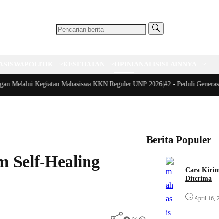
ASISWA
POLITIK
KESEHATAN
OPINI
ANALISIS
LAINNYA
elalui Kegiatan Mahasiswa KKN Reguler UNP 2026
|
#2 -
Peduli Generasi Seha
Berita Populer
am Self-Healing
Cara Kirim
Diterima
April 16, 
Facebook
Twitter
WhatsApp