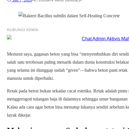
Juli 7, 2026
•
45
Dilihat
•
4 Menit membaca
•
HUBUNGI ADMIN
Menurut saya, gagasan beton yang bisa “menyembuhkan diri sendiri” 
salah satu terobosan paling menarik dalam dunia konstruksi belaka
yang selama ini dianggap sudah “given”—bahwa beton pasti retak d
manusia untuk diperbaiki.
Retak pada beton bukan sekadar cacat estetika. Retak adalah pintu
menggerogoti tulangan baja di dalamnya sehingga umur banguna
Kalau ada cara agar beton bisa menutup lukanya sendiri sebelum ke
layak dikejar.