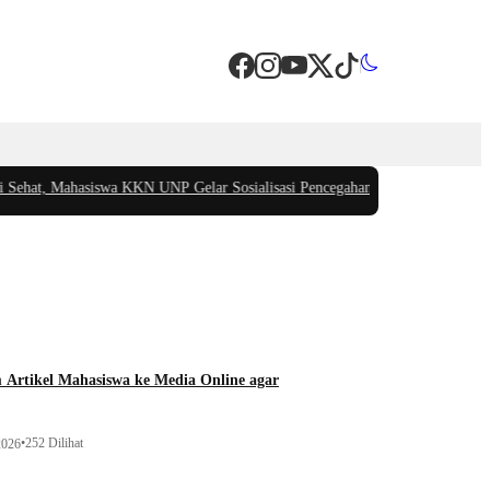
t, Mahasiswa KKN UNP Gelar Sosialisasi Pencegahan Stunting di Nagari Sunga
 Artikel Mahasiswa ke Media Online agar
•
252 Dilihat
2026