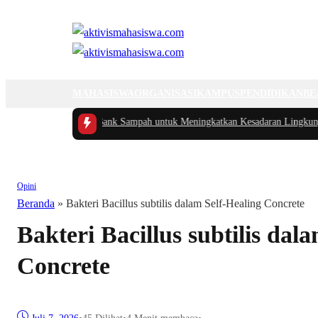
MAHASISWA
ORGANISASI
KAMPUS
PENDIDIKAN
BE
mentasi Program Bank Sampah untuk Meningkatkan Kesadaran Lingkungan M
Opini
Beranda
»
Bakteri Bacillus subtilis dalam Self-Healing Concrete
Bakteri Bacillus subtilis dal
Concrete