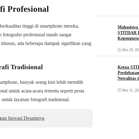
i Profesional
rkualitas tinggi di smartphone mereka,
Mahasiswa
STITDAR K
 fotografer profesional masih sangat
Kepenguru
 khusus, ada beberapa dampak signifikan yang
Mei 29, 20
fi Tradisional
Ketua STI
Perdebatan
Netralitas
phone, banyak orang kini lebih memilih
Mei 31, 20
al untuk acara-acara tertentu seperti pesta
untuk layanan fotografi tradisional.
gan Inovasi Desainnya