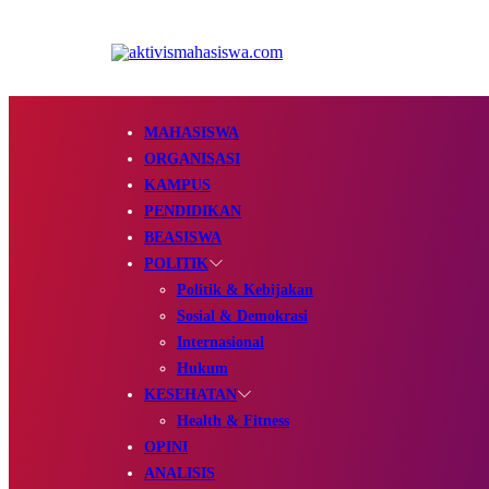
MAHASISWA
ORGANISASI
KAMPUS
PENDIDIKAN
BEASISWA
POLITIK
Politik & Kebijakan
Sosial & Demokrasi
Internasional
Hukum
KESEHATAN
Health & Fitness
OPINI
ANALISIS