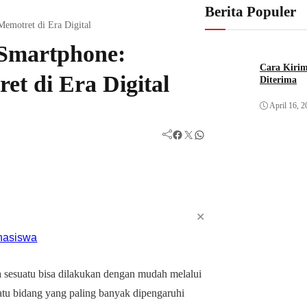
Berita Populer
emotret di Era Digital
 Smartphone:
Cara Kirim
t di Era Digital
Diterima
April 16, 2
Facebook
Twitter
WhatsApp
✕
 sesuatu bisa dilakukan dengan mudah melalui
satu bidang yang paling banyak dipengaruhi