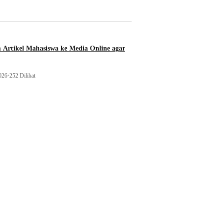
 Artikel Mahasiswa ke Media Online agar
026
•
252 Dilihat