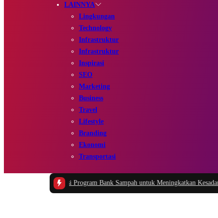
LAINNYA
Lingkungan
Technology
Infrastruktur
Infrastruktur
Inspirasi
SEO
Marketing
Business
Travel
Lifestyle
Branding
Ekonomi
Transportasi
 dan Implementasi Program Bank Sampah untuk Meningkatkan Kesadaran Li