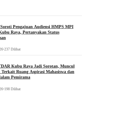
 Soroti Pengajuan Audiensi HMPS MPI
ubu Raya, Pertanyakan Status
san
26
•
237 Dilihat
TDAR Kubu Raya Jadi Sorotan, Muncul
 Terkait Ruang Aspirasi Mahasiswa dan
 dalam Pemirama
26
•
198 Dilihat