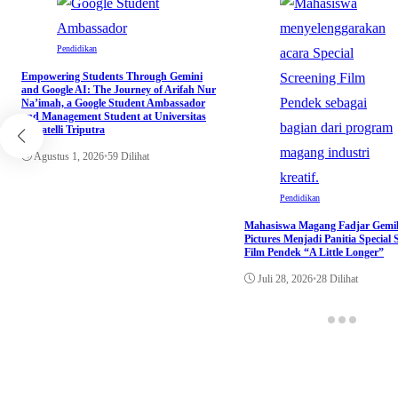
Pendidikan
Empowering Students Through Gemini
and Google AI: The Journey of Arifah Nur
Na’imah, a Google Student Ambassador
and Management Student at Universitas
Pignatelli Triputra
Agustus 1, 2026
•
59 Dilihat
Pendidikan
Mahasiswa Magang Fadjar Gemi
Pictures Menjadi Panitia Special 
Film Pendek “A Little Longer”
Juli 28, 2026
•
28 Dilihat