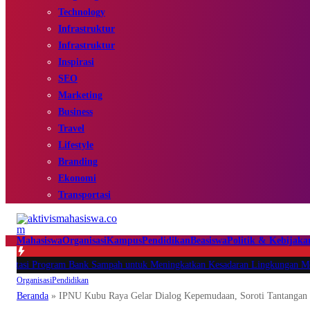
Technology
Infrastruktur
Infrastruktur
Inspirasi
SEO
Marketing
Business
Travel
Lifestyle
Branding
Ekonomi
Transportasi
Mahasiswa
Organisasi
Kampus
Pendidikan
Beasiswa
Politik & Kebijaka
 Program Bank Sampah untuk Meningkatkan Kesadaran Lingkungan Melalui K
Organisasi
Pendidikan
Beranda
»
IPNU Kubu Raya Gelar Dialog Kepemudaan, Soroti Tantangan 