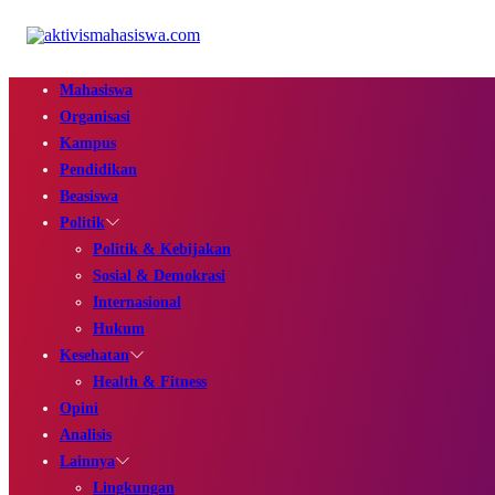
Mahasiswa
Organisasi
Kampus
Pendidikan
Beasiswa
Politik
Politik & Kebijakan
Sosial & Demokrasi
Internasional
Hukum
Kesehatan
Health & Fitness
Opini
Analisis
Lainnya
Lingkungan