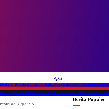
n
Sosial & Demokrasi
Internasional
Hukum
Health & Fitness
Opini
Analisis
L
egiatan Mahasiswa KKN Reguler UNP 2026
|
#2 -
Peduli Generasi Sehat, Mahas
Berita Populer
Pendidikan Pelajar SMA