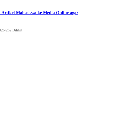
 Artikel Mahasiswa ke Media Online agar
026
•
252 Dilihat