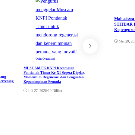
Mahasiswa
Pendidikan
STITDAR K
Kepenguru
Pengalaman dan Pembe
Kegiatan Domestic Stu
Mei 29, 20
(DSM)
Juli 12, 2026
•
19 Dilih
Opini
Organisasi
MUSCAM PK KNPI Kecamatan
Pontianak Timur Ke-XI Segera Digelar,
lang
Momentum Regenerasi dan Penguatan
Screening
Kepemimpinan Pemuda
Juli 27, 2026
•
19 Dilihat