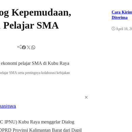
log Kepemudaan,
Cara Kirim
Diterima
n Pelajar SMA
April 16, 2
Facebook
Twitter
WhatsApp
elajar SMA serta pentingnya kolaborasi kebijakan
✕
(PC IPNU) Kubu Raya menggelar Dialog
PRD Provinsi Kalimantan Barat dari Dapil