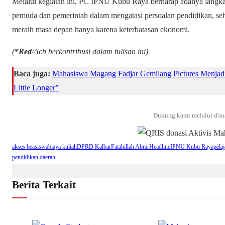
Melalui kegiatan ini, PC IPNU Kubu Raya berharap adanya langkah
pemuda dan pemerintah dalam mengatasi persoalan pendidikan, sehi
meraih masa depan hanya karena keterbatasan ekonomi.
(
*Red
/Ach berkontribusi dalam tulisan ini)
Baca juga:
Mahasiswa Magang Fadjar Gemilang Pictures Menjadi 
Little Longer”
Dukung kami melalui don
akses beasiswa
biaya kuliah
DPRD Kalbar
Fatahillah Abrar
Headline
IPNU Kubu Raya
pela
pendidikan daerah
Berita Terkait