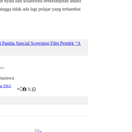
 nyata dan kolaborasi berkelanjutan antara
ngga tidak ada lagi pelajar yang terhambat
Panitia Special Screening Film Pendek “A
asi:
jar SMA
Facebook
Twitter
WhatsApp