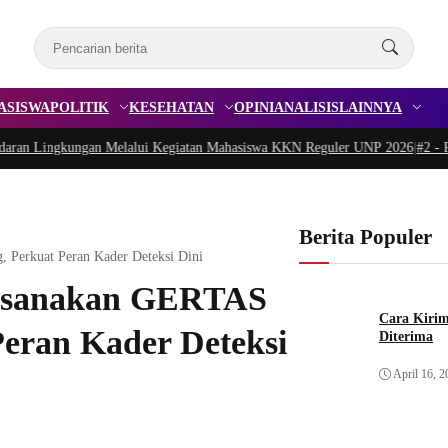
ASISWA
POLITIK
KESEHATAN
OPINI
ANALISIS
LAINNYA
Lingkungan Melalui Kegiatan Mahasiswa KKN Reguler UNP 2026
|
#2 -
Peduli 
Berita Populer
Perkuat Peran Kader Deteksi Dini
aksanakan GERTAS
Cara Kirim
eran Kader Deteksi
Diterima
April 16, 2