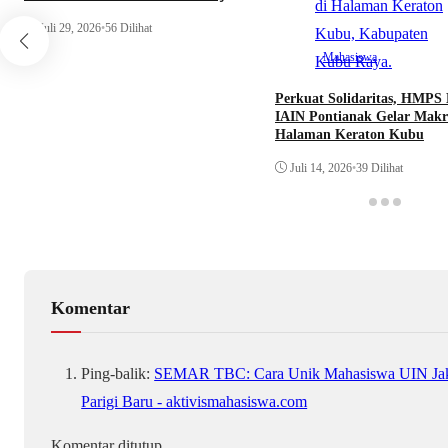
Desa Durian
Juli 29, 2026
•
56 Dilihat
Mahasiswa
Perkuat Solidaritas, HMPS
IAIN Pontianak Gelar Makr
Halaman Keraton Kubu
Juli 14, 2026
•
39 Dilihat
Komentar
Ping-balik:
SEMAR TBC: Cara Unik Mahasiswa UIN Jaka
Parigi Baru - aktivismahasiswa.com
Komentar ditutup.