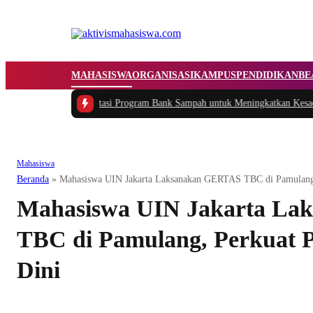
MAHASISWA
ORGANISASI
KAMPUS
PENDIDIKAN
BE
asi dan Implementasi Program Bank Sampah untuk Meningkatkan Kesadaran 
Mahasiswa
Beranda
»
Mahasiswa UIN Jakarta Laksanakan GERTAS TBC di Pamulang, 
Mahasiswa UIN Jakarta L
TBC di Pamulang, Perkuat P
Dini