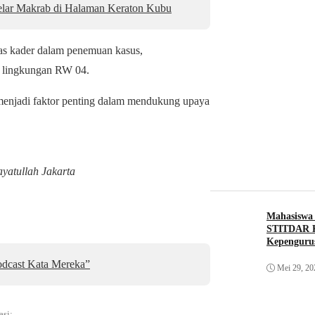
elar Makrab di Halaman Keraton Kubu
tas kader dalam penemuan kasus,
i lingkungan RW 04.
i menjadi faktor penting dalam mendukung upaya
yatullah Jakarta
Mahasiswa
STITDAR K
Kepenguru
dcast Kata Mereka”
Mei 29, 20
asi: