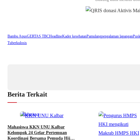
Bambu Apus
GERTAS TBC
Headline
Kader kesehatan
Pamulang
pengalaman lapangan
Pus
Tuberkulosis
Berita Terkait
Mahasiswa
Mahasiswa KKN UNU Kalbar
Kelompok 24 Gelar Pertemuan
Koordinasi Bersama Pemuda Hijau