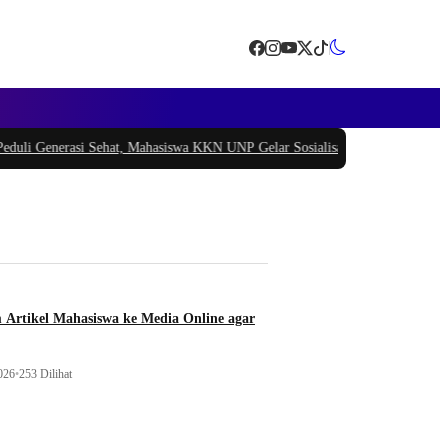
Generasi Sehat, Mahasiswa KKN UNP Gelar Sosialisasi Pencegahan Stunting d
 Artikel Mahasiswa ke Media Online agar
026
•
253 Dilihat