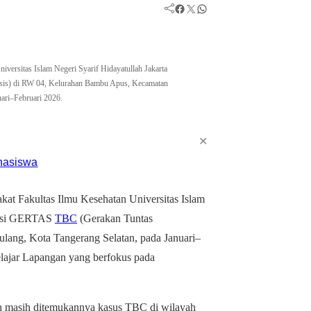
Facebook
Twitter
WhatsApp
versitas Islam Negeri Syarif Hidayatullah Jakarta
sis) di RW 04, Kelurahan Bambu Apus, Kecamatan
uari–Februari 2026.
✕
at Fakultas Ilmu Kesehatan Universitas Islam
vensi GERTAS
TBC
(Gerakan Tuntas
ang, Kota Tangerang Selatan, pada Januari–
elajar Lapangan yang berfokus pada
an masih ditemukannya kasus TBC di wilayah