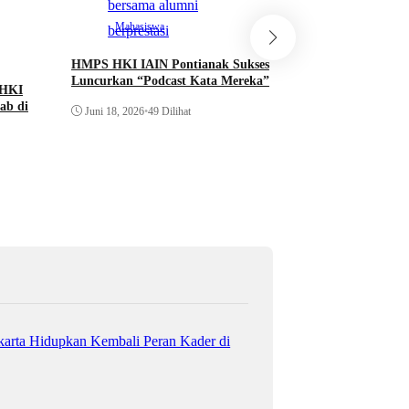
Mahasiswa Prodi 
Gelar Nobar dan Di
Mahasiswa
Dokumenter Pesta 
HMPS HKI IAIN Pontianak Sukses
Mei 26, 2026
•
47 Dili
Luncurkan “Podcast Kata Mereka”
 HKI
ab di
Juni 18, 2026
•
49 Dilihat
rta Hidupkan Kembali Peran Kader di