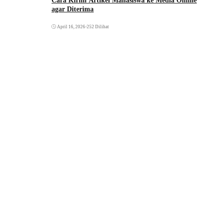
Cara Kirim Artikel Mahasiswa ke Media Online
agar Diterima
April 16, 2026
•
252 Dilihat