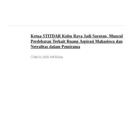
Ketua STITDAR Kubu Raya Jadi Sorotan, Muncul
Perdebatan Terkait Ruang Aspirasi Mahasiswa dan
Netralitas dalam Pemirama
Mei 31, 2026
•
198 Dilihat