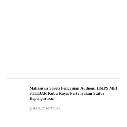
Mahasiswa Soroti Pengajuan Audiensi HMPS MPI
STITDAR Kubu Raya, Pertanyakan Status
Kepengurusan
Mei 29, 2026
•
237 Dilihat