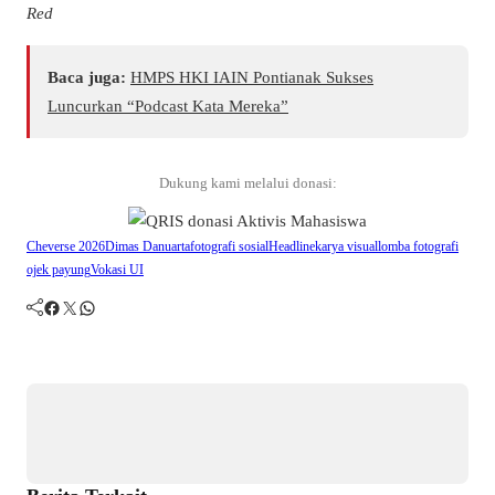
Red
Baca juga:
HMPS HKI IAIN Pontianak Sukses
Luncurkan “Podcast Kata Mereka”
Dukung kami melalui donasi:
Cheverse 2026
Dimas Danuarta
fotografi sosial
Headline
karya visual
lomba fotografi
ojek payung
Vokasi UI
Facebook
Twitter
WhatsApp