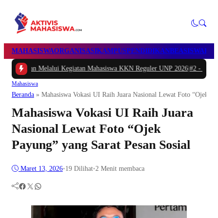
MAHASISWA
ORGANISASI
KAMPUS
PENDIDIKAN
BEASISWA
POL
lalui Kegiatan Mahasiswa KKN Reguler UNP 2026
|
#2 -
Peduli Generasi Sehat
Mahasiswa
Beranda
»
Mahasiswa Vokasi UI Raih Juara Nasional Lewat Foto “Ojek Pa
Mahasiswa Vokasi UI Raih Juara
Nasional Lewat Foto “Ojek
Payung” yang Sarat Pesan Sosial
Maret 13, 2026
•
19
Dilihat
•
2 Menit membaca
Facebook
Twitter
WhatsApp