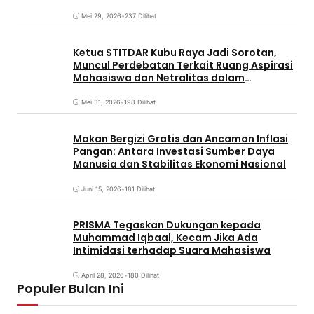
Mei 29, 2026
•
237 Dilihat
Ketua STITDAR Kubu Raya Jadi Sorotan,
Muncul Perdebatan Terkait Ruang Aspirasi
Mahasiswa dan Netralitas dalam
Pemirama
Mei 31, 2026
•
198 Dilihat
Makan Bergizi Gratis dan Ancaman Inflasi
Pangan: Antara Investasi Sumber Daya
Manusia dan Stabilitas Ekonomi Nasional
Juni 15, 2026
•
181 Dilihat
PRISMA Tegaskan Dukungan kepada
Muhammad Iqbaal, Kecam Jika Ada
Intimidasi terhadap Suara Mahasiswa
April 28, 2026
•
180 Dilihat
Populer Bulan Ini