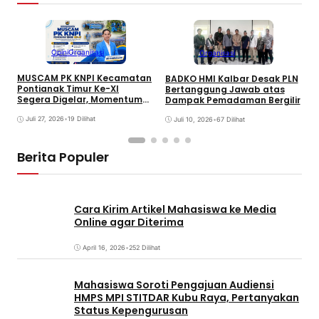
Opini
Organisasi
Organisasi
MUSCAM PK KNPI Kecamatan
BADKO HMI Kalbar Desak PLN
M
Pontianak Timur Ke-XI
Bertanggung Jawab atas
y
Segera Digelar, Momentum
Dampak Pemadaman Bergilir
B
Regenerasi dan Penguatan
Kepemimpinan Pemuda
Juli 27, 2026
•
19 Dilihat
Juli 10, 2026
•
67 Dilihat
Berita Populer
Cara Kirim Artikel Mahasiswa ke Media
Online agar Diterima
April 16, 2026
•
252 Dilihat
Mahasiswa Soroti Pengajuan Audiensi
HMPS MPI STITDAR Kubu Raya, Pertanyakan
Status Kepengurusan