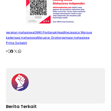
gerakan mahasiswa
GMKI Pontianak
Headline
Jessica Warouw
kaderisasi mahasiswa
Maruarar Sirait
organisasi mahasiswa
Prima Surbakti
Facebook
Twitter
WhatsApp
Berita Terkait