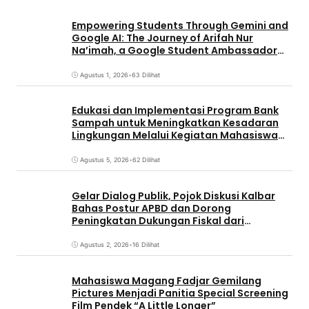
Empowering Students Through Gemini and
Google AI: The Journey of Arifah Nur
Na’imah, a Google Student Ambassador
and Management Student at Universitas
Pignatelli Triputra
Agustus 1, 2026
•
63 Dilihat
Edukasi dan Implementasi Program Bank
Sampah untuk Meningkatkan Kesadaran
Lingkungan Melalui Kegiatan Mahasiswa
KKN Reguler UNP 2026
Agustus 5, 2026
•
62 Dilihat
Gelar Dialog Publik, Pojok Diskusi Kalbar
Bahas Postur APBD dan Dorong
Peningkatan Dukungan Fiskal dari
Pemerintah Pusat
Agustus 2, 2026
•
16 Dilihat
Mahasiswa Magang Fadjar Gemilang
Pictures Menjadi Panitia Special Screening
Film Pendek “A Little Longer”