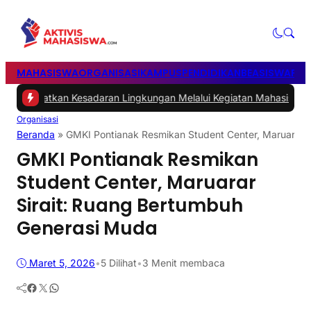
MAHASISWA
ORGANISASI
KAMPUS
PENDIDIKAN
BEASISWA
POL
katkan Kesadaran Lingkungan Melalui Kegiatan Mahasiswa KKN Re
Organisasi
Beranda
»
GMKI Pontianak Resmikan Student Center, Maruarar 
GMKI Pontianak Resmikan
Student Center, Maruarar
Sirait: Ruang Bertumbuh
Generasi Muda
Maret 5, 2026
•
5
Dilihat
•
3 Menit membaca
Facebook
Twitter
WhatsApp