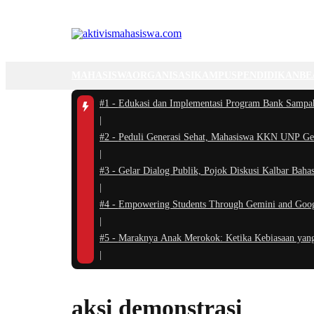
MAHASISWA
ORGANISASI
KAMPUS
PENDIDIKAN
BE
#1 -
Edukasi dan Implementasi Program Bank Sampa
|
#2 -
Peduli Generasi Sehat, Mahasiswa KKN UNP Gela
|
#3 -
Gelar Dialog Publik, Pojok Diskusi Kalbar Bah
|
#4 -
Empowering Students Through Gemini and Google
|
#5 -
Maraknya Anak Merokok: Ketika Kebiasaan yang
|
aksi demonstrasi