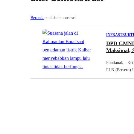
Beranda
»
aksi demonstrasi
INFRASTRUKT
DPD GMNI K
Maksimal, 
Pontianak – Ke
PLN (Persero) U