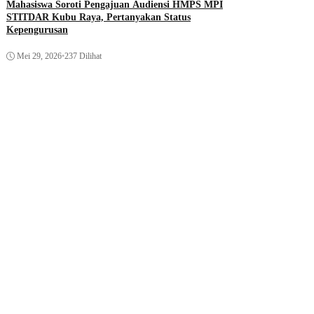
Mahasiswa Soroti Pengajuan Audiensi HMPS MPI
STITDAR Kubu Raya, Pertanyakan Status
Kepengurusan
Mei 29, 2026
•
237 Dilihat