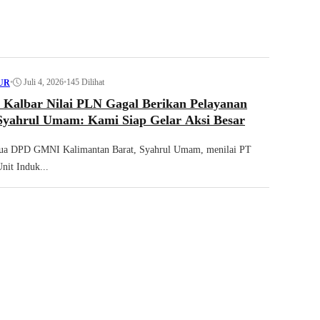
•
Juli 4, 2026
•
145 Dilihat
UR
albar Nilai PLN Gagal Berikan Pelayanan
Syahrul Umam: Kami Siap Gelar Aksi Besar
tua DPD GMNI Kalimantan Barat, Syahrul Umam, menilai PT
nit Induk...