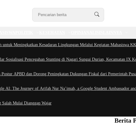
ASISWA
POLITIK
KESEHATAN
OPINI
ANALISIS
LAINNYA
h untuk Meningkatkan Kesadaran Lingkungan Melalui Kegiatan Mahasiswa 
r Sosialisasi Pencegahan Stunting di Nagari Sungai Durian, Kecamatan IX K
as Postur APBD dan Dorong Peningkatan Dukungan Fiskal dari Pemerintah Pusa
 AI: The Journey of Arifah Nur Na’imah, a Google Student Ambassador and M
 Salah Mulai Dianggap Wajar
Berita 