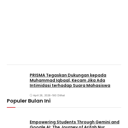
PRISMA Tegaskan Dukungan kepada
Muhammad Iqbaal, Kecam Jika Ada
Intimidasi terhadap Suara Mahasiswa
April 28, 2026
•
180 Dilihat
Populer Bulan Ini
Empowering Students Through Gemini and
Google AI: The Journey of Arifah Nur