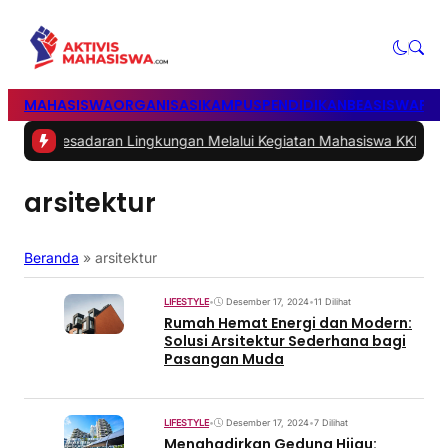
MAHASISWA
ORGANISASI
KAMPUS
PENDIDIKAN
BEASISWA
POL
n Kesadaran Lingkungan Melalui Kegiatan Mahasiswa KKN Reguler 
arsitektur
Beranda
»
arsitektur
LIFESTYLE
•
Desember 17, 2024
•
11 Dilihat
Rumah Hemat Energi dan Modern:
Solusi Arsitektur Sederhana bagi
Pasangan Muda
LIFESTYLE
•
Desember 17, 2024
•
7 Dilihat
Menghadirkan Gedung Hijau: