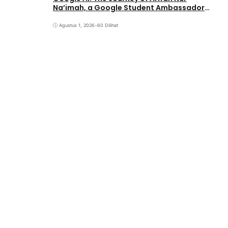
Na’imah, a Google Student Ambassador
and Management Student at Universitas
Pignatelli Triputra
Agustus 1, 2026
•
60 Dilihat