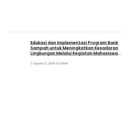
Edukasi dan Implementasi Program Bank
Sampah untuk Meningkatkan Kesadaran
Lingkungan Melalui Kegiatan Mahasiswa
KKN Reguler UNP 2026
Agustus 5, 2026
•
53 Dilihat