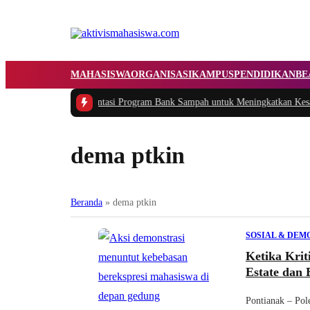
MAHASISWA
ORGANISASI
KAMPUS
PENDIDIKAN
BE
kasi dan Implementasi Program Bank Sampah untuk Meningkatkan Kesadara
dema ptkin
Beranda
»
dema ptkin
SOSIAL & DEM
Ketika Kri
Estate dan
Pontianak – Pol