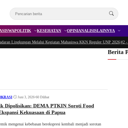
ASISWA
POLITIK
KESEHATAN
OPINI
ANALISIS
LAINNYA
n Lingkungan Melalui Kegiatan Mahasiswa KKN Reguler UNP 2026
|
#2 -
Peduli
Berita 
•
Juni 3, 2026
•
60 Dilihat
OKRASI
tik Dipolisikan: DEMA PTKIN Soroti Food
 Ekspansi Kekuasaan di Papua
emik mengenai kebebasan berekspresi kembali menjadi sorotan