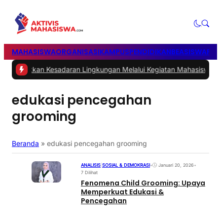
MAHASISWA
ORGANISASI
KAMPUS
PENDIDIKAN
BEASISWA
POL
atkan Kesadaran Lingkungan Melalui Kegiatan Mahasiswa KKN Reg
edukasi pencegahan
grooming
Beranda
»
edukasi pencegahan grooming
ANALISIS
|
SOSIAL & DEMOKRASI
•
Januari 20, 2026
•
7 Dilihat
Fenomena Child Grooming: Upaya
Memperkuat Edukasi &
Pencegahan