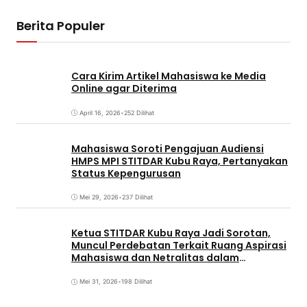
Berita Populer
Cara Kirim Artikel Mahasiswa ke Media
Online agar Diterima
April 16, 2026
•
252 Dilihat
Mahasiswa Soroti Pengajuan Audiensi
HMPS MPI STITDAR Kubu Raya, Pertanyakan
Status Kepengurusan
Mei 29, 2026
•
237 Dilihat
Ketua STITDAR Kubu Raya Jadi Sorotan,
Muncul Perdebatan Terkait Ruang Aspirasi
Mahasiswa dan Netralitas dalam
Pemirama
Mei 31, 2026
•
198 Dilihat