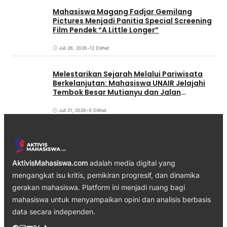
Mahasiswa Magang Fadjar Gemilang
Pictures Menjadi Panitia Special Screening
Film Pendek “A Little Longer”
Juli 28, 2026
•
12 Dilihat
Melestarikan Sejarah Melalui Pariwisata
Berkelanjutan: Mahasiswa UNAIR Jelajahi
Tembok Besar Mutianyu dan Jalan
Qianmen
Juli 21, 2026
•
9 Dilihat
AktivisMahasiswa.com
adalah media digital yang
mengangkat isu kritis, pemikiran progresif, dan dinamika
gerakan mahasiswa. Platform ini menjadi ruang bagi
mahasiswa untuk menyampaikan opini dan analisis berbasis
data secara independen.