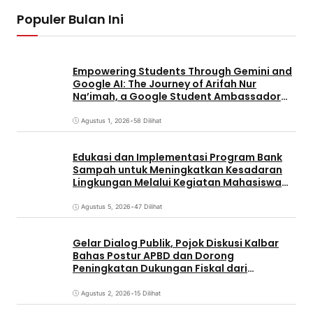
Populer Bulan Ini
Empowering Students Through Gemini and
Google AI: The Journey of Arifah Nur
Na’imah, a Google Student Ambassador
and Management Student at Universitas
Pignatelli Triputra
Agustus 1, 2026
•
58 Dilihat
Edukasi dan Implementasi Program Bank
Sampah untuk Meningkatkan Kesadaran
Lingkungan Melalui Kegiatan Mahasiswa
KKN Reguler UNP 2026
Agustus 5, 2026
•
47 Dilihat
Gelar Dialog Publik, Pojok Diskusi Kalbar
Bahas Postur APBD dan Dorong
Peningkatan Dukungan Fiskal dari
Pemerintah Pusat
Agustus 2, 2026
•
15 Dilihat