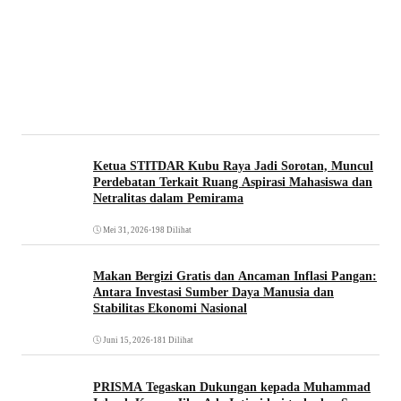
Ketua STITDAR Kubu Raya Jadi Sorotan, Muncul
Perdebatan Terkait Ruang Aspirasi Mahasiswa dan
Netralitas dalam Pemirama
Mei 31, 2026
•
198 Dilihat
Makan Bergizi Gratis dan Ancaman Inflasi Pangan:
Antara Investasi Sumber Daya Manusia dan
Stabilitas Ekonomi Nasional
Juni 15, 2026
•
181 Dilihat
PRISMA Tegaskan Dukungan kepada Muhammad