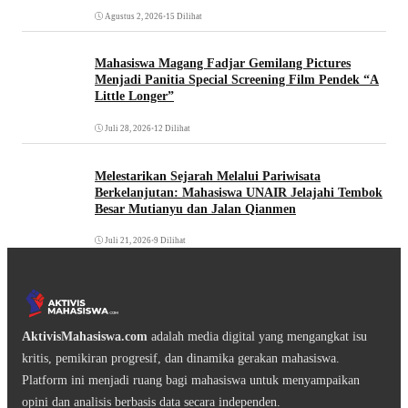
Agustus 2, 2026
•
15 Dilihat
Mahasiswa Magang Fadjar Gemilang Pictures
Menjadi Panitia Special Screening Film Pendek “A
Little Longer”
Juli 28, 2026
•
12 Dilihat
Melestarikan Sejarah Melalui Pariwisata
Berkelanjutan: Mahasiswa UNAIR Jelajahi Tembok
Besar Mutianyu dan Jalan Qianmen
Juli 21, 2026
•
9 Dilihat
AktivisMahasiswa.com
adalah media digital yang mengangkat isu
kritis, pemikiran progresif, dan dinamika gerakan mahasiswa.
Platform ini menjadi ruang bagi mahasiswa untuk menyampaikan
opini dan analisis berbasis data secara independen.