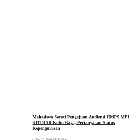
Mahasiswa Soroti Pengajuan Audiensi HMPS MPI
STITDAR Kubu Raya, Pertanyakan Status
Kepengurusan
Mei 29, 2026
•
237 Dilihat