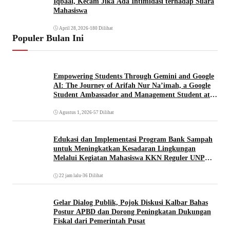
Iqbaal, Kecam Jika Ada Intimidasi terhadap Suara
Mahasiswa
April 28, 2026
•
180 Dilihat
Populer Bulan Ini
Empowering Students Through Gemini and Google
AI: The Journey of Arifah Nur Na’imah, a Google
Student Ambassador and Management Student at
Universitas Pignatelli Triputra
Agustus 1, 2026
•
57 Dilihat
Edukasi dan Implementasi Program Bank Sampah
untuk Meningkatkan Kesadaran Lingkungan
Melalui Kegiatan Mahasiswa KKN Reguler UNP
2026
22 jam lalu
•
36 Dilihat
Gelar Dialog Publik, Pojok Diskusi Kalbar Bahas
Postur APBD dan Dorong Peningkatan Dukungan
Fiskal dari Pemerintah Pusat