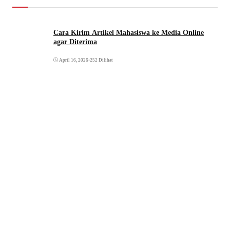
Cara Kirim Artikel Mahasiswa ke Media Online
agar Diterima
April 16, 2026
•
252 Dilihat