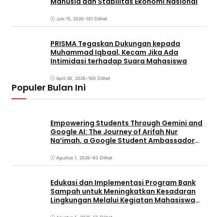
Manusia dan Stabilitas Ekonomi Nasional
Juni 15, 2026
•
181 Dilihat
PRISMA Tegaskan Dukungan kepada
Muhammad Iqbaal, Kecam Jika Ada
Intimidasi terhadap Suara Mahasiswa
April 28, 2026
•
180 Dilihat
Populer Bulan Ini
Empowering Students Through Gemini and
Google AI: The Journey of Arifah Nur
Na’imah, a Google Student Ambassador
and Management Student at Universitas
Pignatelli Triputra
Agustus 1, 2026
•
60 Dilihat
Edukasi dan Implementasi Program Bank
Sampah untuk Meningkatkan Kesadaran
Lingkungan Melalui Kegiatan Mahasiswa
KKN Reguler UNP 2026