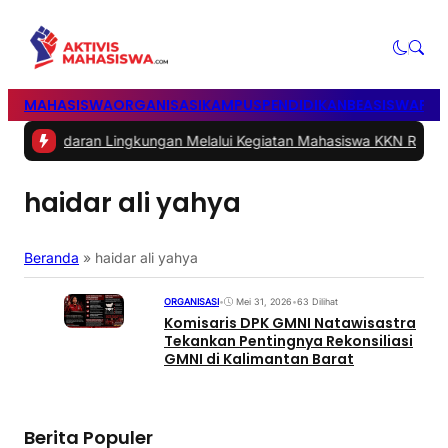
MAHASISWA
ORGANISASI
KAMPUS
PENDIDIKAN
BEASISWA
POL
daran Lingkungan Melalui Kegiatan Mahasiswa KKN Reguler UNP 2
haidar ali yahya
Beranda
»
haidar ali yahya
ORGANISASI
•
Mei 31, 2026
•
63 Dilihat
Komisaris DPK GMNI Natawisastra
Tekankan Pentingnya Rekonsiliasi
GMNI di Kalimantan Barat
Berita Populer