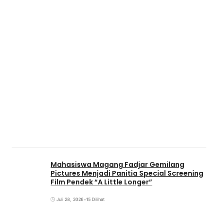
Mahasiswa Magang Fadjar Gemilang
Pictures Menjadi Panitia Special Screening
Film Pendek “A Little Longer”
Juli 28, 2026
•
15 Dilihat