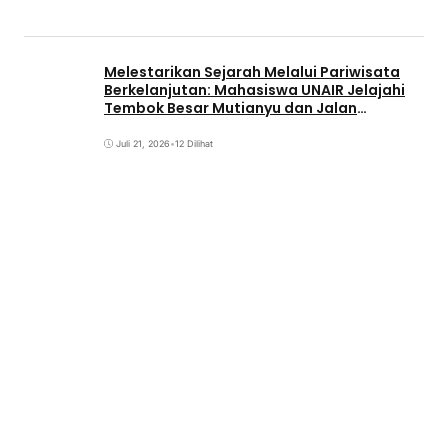
Melestarikan Sejarah Melalui Pariwisata
Berkelanjutan: Mahasiswa UNAIR Jelajahi
Tembok Besar Mutianyu dan Jalan
Qianmen
Juli 21, 2026
•
12 Dilihat