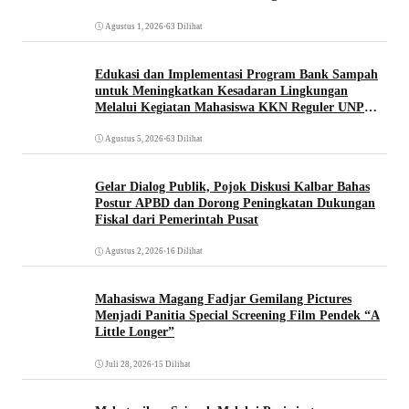
Universitas Pignatelli Triputra
Agustus 1, 2026
•
63 Dilihat
Edukasi dan Implementasi Program Bank Sampah
untuk Meningkatkan Kesadaran Lingkungan
Melalui Kegiatan Mahasiswa KKN Reguler UNP
2026
Agustus 5, 2026
•
63 Dilihat
Gelar Dialog Publik, Pojok Diskusi Kalbar Bahas
Postur APBD dan Dorong Peningkatan Dukungan
Fiskal dari Pemerintah Pusat
Agustus 2, 2026
•
16 Dilihat
Mahasiswa Magang Fadjar Gemilang Pictures
Menjadi Panitia Special Screening Film Pendek “A
Little Longer”
Juli 28, 2026
•
15 Dilihat