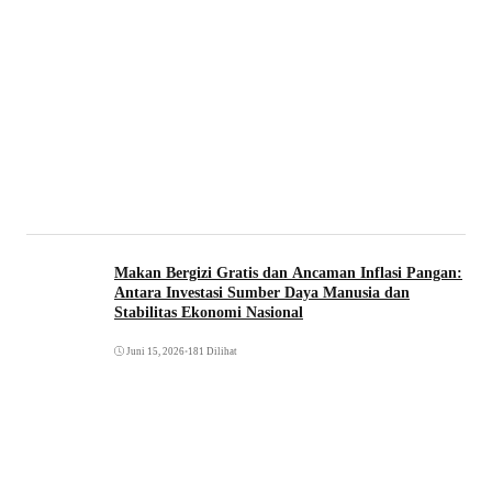
Makan Bergizi Gratis dan Ancaman Inflasi Pangan:
Antara Investasi Sumber Daya Manusia dan
Stabilitas Ekonomi Nasional
Juni 15, 2026
•
181 Dilihat