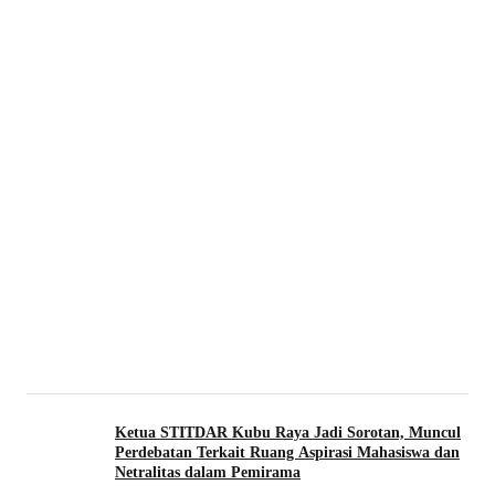
Ketua STITDAR Kubu Raya Jadi Sorotan, Muncul
Perdebatan Terkait Ruang Aspirasi Mahasiswa dan
Netralitas dalam Pemirama