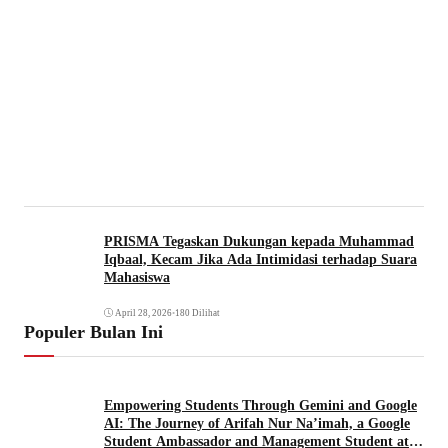
PRISMA Tegaskan Dukungan kepada Muhammad
Iqbaal, Kecam Jika Ada Intimidasi terhadap Suara
Mahasiswa
April 28, 2026
•
180 Dilihat
Populer Bulan Ini
Empowering Students Through Gemini and Google
AI: The Journey of Arifah Nur Na’imah, a Google
Student Ambassador and Management Student at