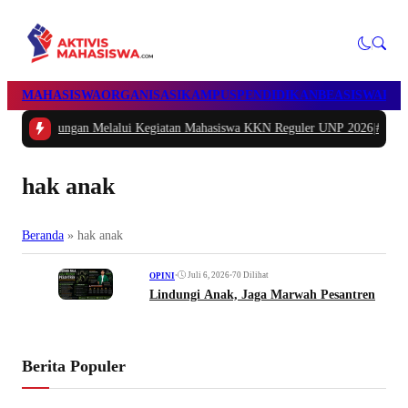
MAHASISWA
ORGANISASI
KAMPUS
PENDIDIKAN
BEASISWA
POL
ungan Melalui Kegiatan Mahasiswa KKN Reguler UNP 2026
|
#2 -
Peduli Genera
hak anak
Beranda
»
hak anak
•
Juli 6, 2026
•
70 Dilihat
OPINI
Lindungi Anak, Jaga Marwah Pesantren
Berita Populer