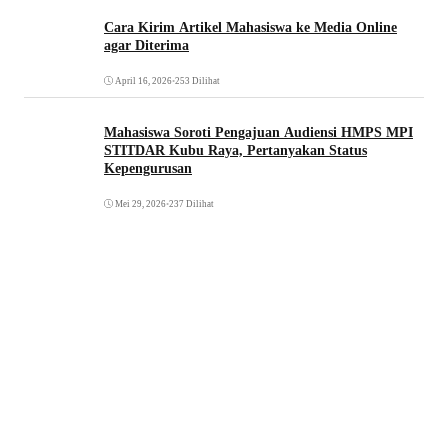
Cara Kirim Artikel Mahasiswa ke Media Online
agar Diterima
April 16, 2026
•
253 Dilihat
Mahasiswa Soroti Pengajuan Audiensi HMPS MPI
STITDAR Kubu Raya, Pertanyakan Status
Kepengurusan
Mei 29, 2026
•
237 Dilihat