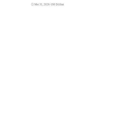
Mei 31, 2026
•
198 Dilihat